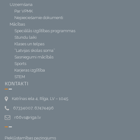
Uzņemšana
Par VPMK
Nepieciešamie dokumenti
Mācības
Speciālās izglītības programmas
Stundu laiki
Klases un telpas
“Latvijas skolas soma”
Sasniegumi mācībās
Sports
Karjeras izglītība
STEM
KONTAKTI
Katrīnas iela 4, Rīga, LV – 1045
67334007, 67474496
r66vs@riga.lv
Piekļūstamības paziņojums