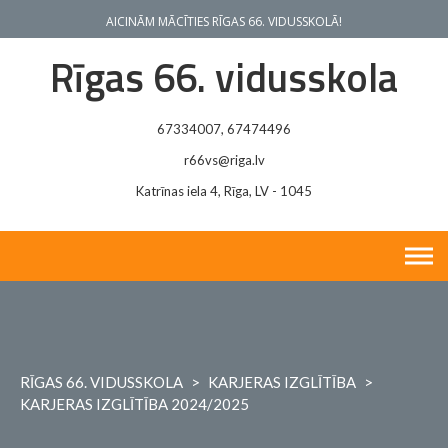
Skip
AICINĀM MĀCĪTIES RĪGAS 66. VIDUSSKOLĀ!
to
content
Rīgas 66. vidusskola
67334007, 67474496
r66vs@riga.lv
Katrīnas iela 4, Rīga, LV - 1045
RĪGAS 66. VIDUSSKOLA
>
KARJERAS IZGLĪTĪBA
>
KARJERAS IZGLĪTĪBA 2024/2025