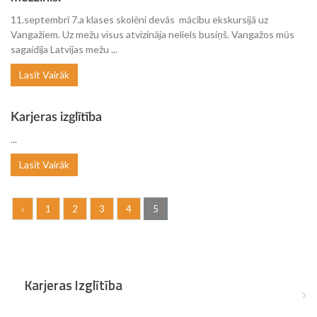
11.septembrī 7.a klases skolēni devās mācību ekskursijā uz
Vangažiem. Uz mežu visus atvizināja neliels busiņš. Vangažos mūs
sagaidīja Latvijas mežu ...
Lasīt Vairāk
Karjeras izglītība
...
Lasīt Vairāk
‹
1
2
3
4
5
Karjeras Izglītība