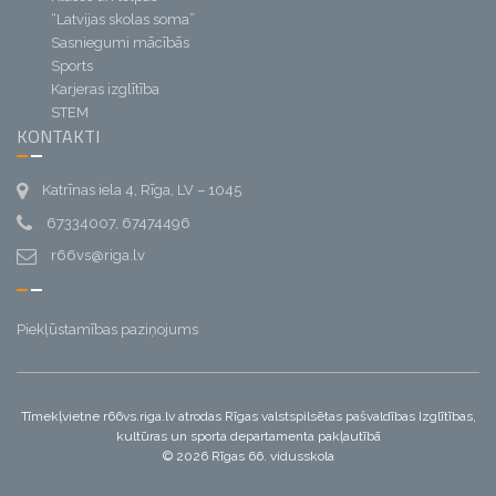
“Latvijas skolas soma”
Sasniegumi mācībās
Sports
Karjeras izglītība
STEM
KONTAKTI
Katrīnas iela 4, Rīga, LV – 1045
67334007, 67474496
r66vs@riga.lv
Piekļūstamības paziņojums
Tīmekļvietne r66vs.riga.lv atrodas Rīgas valstspilsētas pašvaldības Izglītības,
kultūras un sporta departamenta pakļautībā
© 2026 Rīgas 66. vidusskola