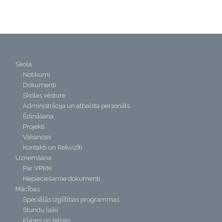
Skola
Notikumi
Dokumenti
Skolas vēsture
Administrācija un atbalsta personāls
Ēdināšana
Projekti
Vakances
Kontakti un Rekvizīti
Uzņemšana
Par VPMK
Nepieciešamie dokumenti
Mācības
Speciālās izglītības programmas
Stundu laiki
Klases un telpas