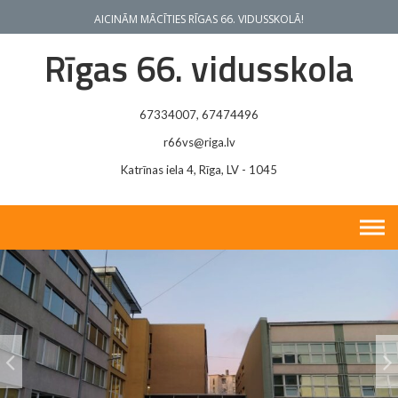
Skip
Sk
AICINĀM MĀCĪTIES RĪGAS 66. VIDUSSKOLĀ!
to
n
content
Rīgas 66. vidusskola
iz
v
lī
67334007, 67474496
12
r66vs@riga.lv
ga
ja
Katrīnas iela 4, Rīga, LV - 1045
ga
te
U
1
Rī
66
vi
u
sk