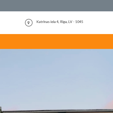
Katrīnas iela 4, Rīga, LV - 1045
Akt
Skolu
neap
izglīt
vecu