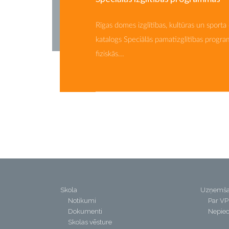
Rīgas domes izglītības, kultūras un sport
katalogs Speciālās pamatizglītības progra
fiziskās...
Skola
Uzņemš
Notikumi
Par V
Dokumenti
Nepiec
Skolas vēsture