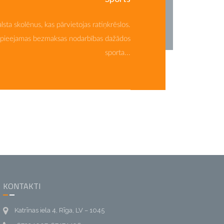
lsta skolēnus, kas pārvietojas ratiņkrēslos.
 pieejamas bezmaksas nodarbības dažādos
sporta...
KONTAKTI
Katrīnas iela 4, Rīga, LV – 1045