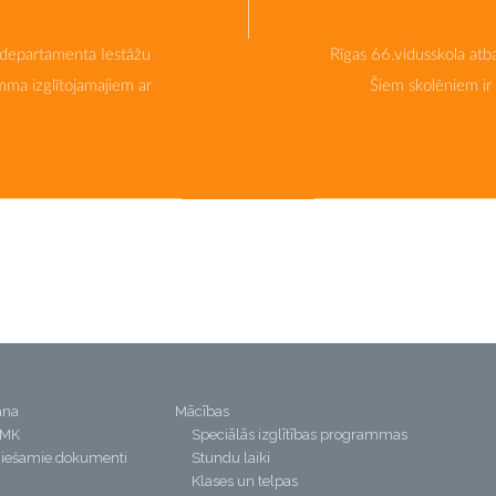
a departamenta Iestāžu
Rīgas 66.vidusskola atba
mma izglītojamajiem ar
Šiem skolēniem ir
ana
Mācības
PMK
Speciālās izglītības programmas
iešamie dokumenti
Stundu laiki
Klases un telpas