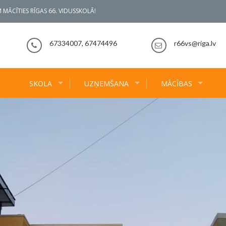
 MĀCĪTIES RĪGAS 66. VIDUSSKOLĀ!
67334007, 67474496
r66vs@riga.lv
SKOLA
UZŅEMŠANA
MĀCĪBAS