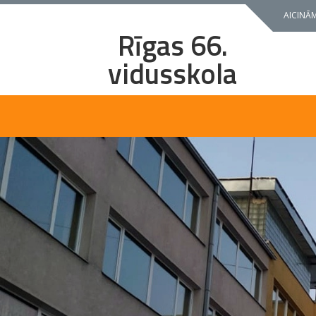
Skip
AICINĀM
to
Rīgas 66.
content
vidusskola