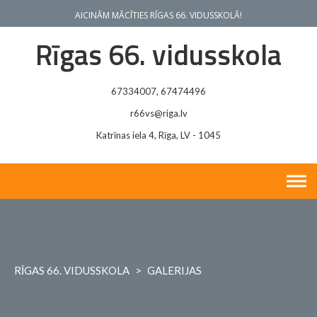
Skip
AICINĀM MĀCĪTIES RĪGAS 66. VIDUSSKOLĀ!
to
content
Rīgas 66. vidusskola
67334007, 67474496
r66vs@riga.lv
Katrīnas iela 4, Rīga, LV - 1045
RĪGAS 66. VIDUSSKOLA
>
GALERIJAS