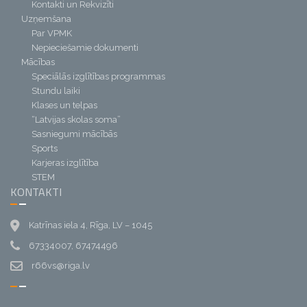
Kontakti un Rekvizīti
Uzņemšana
Par VPMK
Nepieciešamie dokumenti
Mācības
Speciālās izglītības programmas
Stundu laiki
Klases un telpas
“Latvijas skolas soma”
Sasniegumi mācībās
Sports
Karjeras izglītība
STEM
KONTAKTI
Katrīnas iela 4, Rīga, LV – 1045
67334007, 67474496
r66vs@riga.lv