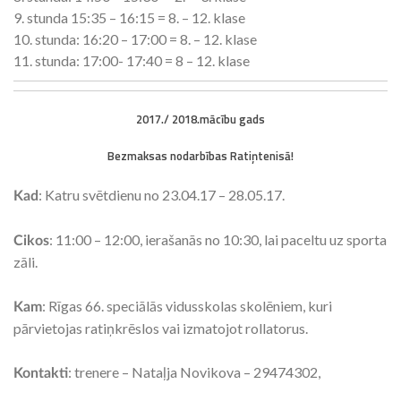
9. stunda 15:35 – 16:15 = 8. – 12. klase
10. stunda: 16:20 – 17:00 = 8. – 12. klase
11. stunda: 17:00- 17:40 = 8 – 12. klase
2017./ 2018.mācību gads
Bezmaksas nodarbības Ratiņtenisā!
: Katru svētdienu no 23.04.17 – 28.05.17.
Kad
: 11:00 – 12:00, ierašanās no 10:30, lai paceltu uz sporta
Cikos
zāli.
: Rīgas 66. speciālās vidusskolas skolēniem, kuri
Kam
pārvietojas ratiņkrēslos vai izmatojot rollatorus.
: trenere – Nataļja Novikova – 29474302,
Kontakti