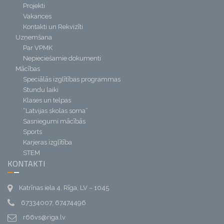
Projekti
Vakances
Kontakti un Rekvizīti
Uzņemšana
Par VPMK
Nepieciešamie dokumenti
Mācības
Speciālās izglītības programmas
Stundu laiki
Klases un telpas
“Latvijas skolas soma”
Sasniegumi mācībās
Sports
Karjeras izglītība
STEM
KONTAKTI
Katrīnas iela 4, Rīga, LV – 1045
67334007, 67474496
r66vs@riga.lv