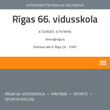
Skip
AICINĀM MĀCĪTIES RĪGAS 66. VIDUSSKOLĀ!
to
content
Rīgas 66. vidusskola
67334007, 67474496
r66vs@riga.lv
Katrīnas iela 4, Rīga, LV - 1045
RĪGAS 66. VIDUSSKOLA
>
MĀCĪBAS
>
SPORTS
>
SPORTA PULCIŅI