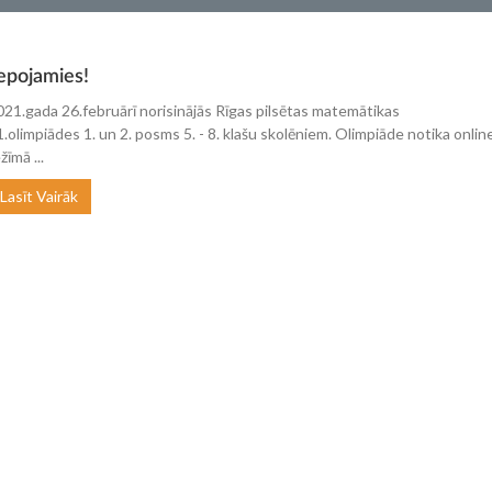
epojamies!
021.gada 26.februārī norisinājās Rīgas pilsētas matemātikas
1.olimpiādes 1. un 2. posms 5. - 8. klašu skolēniem. Olimpiāde notika onlin
žīmā ...
Lasīt Vairāk