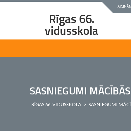
Skip
AICINĀM
to
Rīgas 66.
content
vidusskola
SASNIEGUMI MĀCĪBĀS
RĪGAS 66. VIDUSSKOLA
>
SASNIEGUMI MĀCĪ