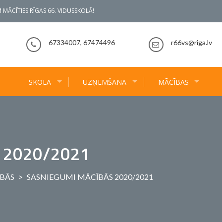
 MĀCĪTIES RĪGAS 66. VIDUSSKOLĀ!
67334007, 67474496
r66vs@riga.lv
SKOLA
UZŅEMŠANA
MĀCĪBAS
 2020/2021
BĀS
>
SASNIEGUMI MĀCĪBĀS 2020/2021