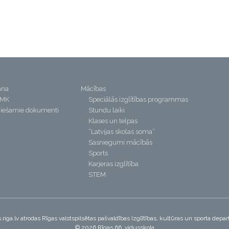
ana
Mācības
PMK
Speciālās izglītības programmas
iešamie dokumenti
Stundu laiki
Klases un telpas
“Latvijas skolas soma”
Sasniegumi mācībās
Sports
Karjeras izglītība
STEM
riga.lv atrodas Rīgas valstspilsētas pašvaldības Izglītības, kultūras un sporta dep
© 2026 Rīgas 66. vidusskola