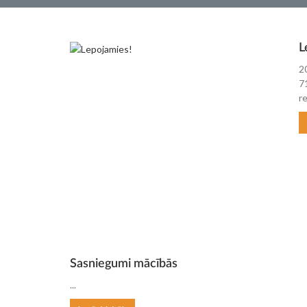
L
2
7
re
Sasniegumi mācībās
...