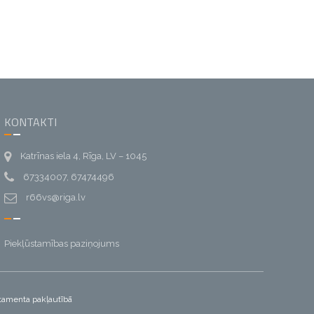
KONTAKTI
Katrīnas iela 4, Rīga, LV – 1045
67334007, 67474496
r66vs@riga.lv
Piekļūstamības paziņojums
artamenta pakļautībā