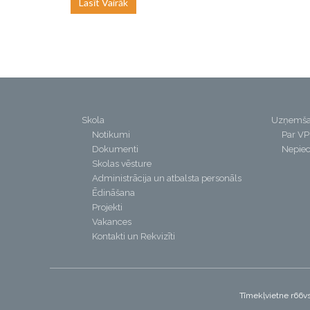
Lasīt Vairāk
Skola
Uzņemš
Notikumi
Par V
Dokumenti
Nepiec
Skolas vēsture
Administrācija un atbalsta personāls
Ēdināšana
Projekti
Vakances
Kontakti un Rekvizīti
Tīmekļvietne r66vs.