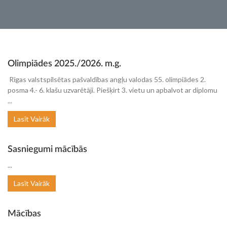
Olimpiādes 2025./2026. m.g.
Rīgas valstspilsētas pašvaldības angļu valodas 55. olimpiādes 2.
posma 4.- 6. klašu uzvarētāji. Piešķirt 3. vietu un apbalvot ar diplomu
...
Lasīt Vairāk
Sasniegumi mācībās
...
Lasīt Vairāk
Mācības