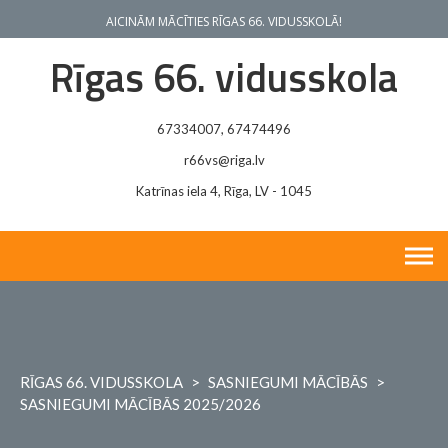
Skip
AICINĀM MĀCĪTIES RĪGAS 66. VIDUSSKOLĀ!
to
content
Rīgas 66. vidusskola
67334007, 67474496
r66vs@riga.lv
Katrīnas iela 4, Rīga, LV - 1045
RĪGAS 66. VIDUSSKOLA
>
SASNIEGUMI MĀCĪBĀS
>
SASNIEGUMI MĀCĪBĀS 2025/2026