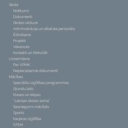
Skola
Notikumi
Dokumenti
Skolas vēsture
Administrācija un atbalsta personāls
Ēdināšana
Projekti
Vakances
Kontakti un Rekvizīti
Uzņemšana
Par VPMK
Nepieciešamie dokumenti
Mācības
Speciālās izglītības programmas
Stundu laiki
Klases un telpas
“Latvijas skolas soma”
Sasniegumi mācībās
Sports
Karjeras izglītība
STEM