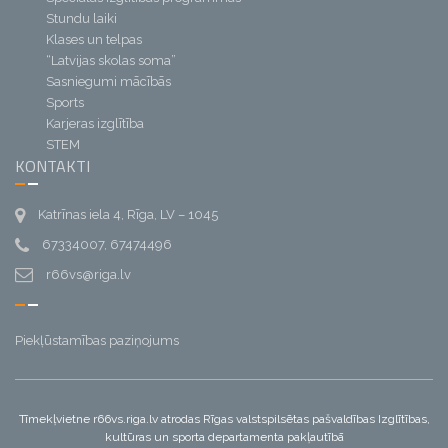
Stundu laiki
Klases un telpas
“Latvijas skolas soma”
Sasniegumi mācībās
Sports
Karjeras izglītība
STEM
KONTAKTI
Katrīnas iela 4, Rīga, LV – 1045
67334007, 67474496
r66vs@riga.lv
Piekļūstamības paziņojums
Tīmekļvietne r66vs.riga.lv atrodas Rīgas valstspilsētas pašvaldības Izglītības,
kultūras un sporta departamenta pakļautībā