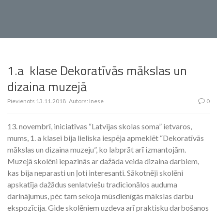
1.a klase Dekoratīvās mākslas un
dizaina muzejā
Pievienots
13.11.2018
Autors:
Inese
0
13. novembrī, iniciatīvas “Latvijas skolas soma” ietvaros,
mums, 1. a klasei bija lieliska iespēja apmeklēt “Dekoratīvās
mākslas un dizaina muzeju”, ko labprāt arī izmantojām.
Muzejā skolēni iepazinās ar dažāda veida dizaina darbiem,
kas bija neparasti un ļoti interesanti. Sākotnēji skolēni
apskatīja dažādus senlatviešu tradicionālos auduma
darinājumus, pēc tam sekoja mūsdienīgās mākslas darbu
ekspozīcija. Gide skolēniem uzdeva arī praktisku darbošanos