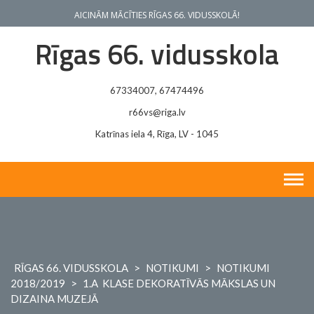
Skip
AICINĀM MĀCĪTIES RĪGAS 66. VIDUSSKOLĀ!
to
content
Rīgas 66. vidusskola
67334007, 67474496
r66vs@riga.lv
Katrīnas iela 4, Rīga, LV - 1045
RĪGAS 66. VIDUSSKOLA
>
NOTIKUMI
>
NOTIKUMI
2018/2019
>
1.A KLASE DEKORATĪVĀS MĀKSLAS UN
DIZAINA MUZEJĀ