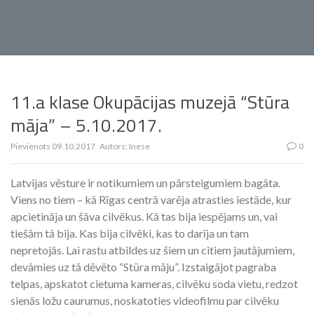
11.a klase Okupācijas muzejā “Stūra
māja” – 5.10.2017.
Pievienots
09.10.2017
Autors:
Inese
0
Latvijas vēsture ir notikumiem un pārsteigumiem bagāta.
Viens no tiem – kā Rīgas centrā varēja atrasties iestāde, kur
apcietināja un šāva cilvēkus. Kā tas bija iespējams un, vai
tiešām tā bija. Kas bija cilvēki, kas to darīja un tam
nepretojās. Lai rastu atbildes uz šiem un citiem jautājumiem,
devāmies uz tā dēvēto “Stūra māju”. Izstaigājot pagraba
telpas, apskatot cietuma kameras, cilvēku soda vietu, redzot
sienās ložu caurumus, noskatoties videofilmu par cilvēku