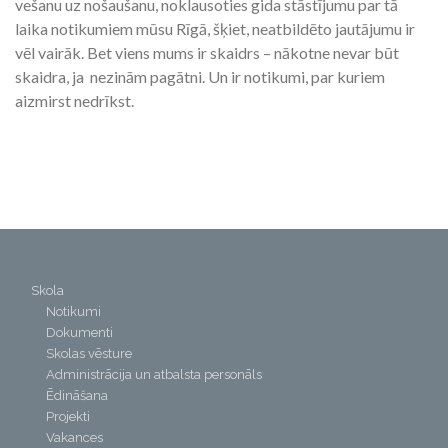
vešanu uz nošaušanu, noklausoties gida stāstījumu par tā
laika notikumiem mūsu Rīgā, šķiet, neatbildēto jautājumu ir
vēl vairāk. Bet viens mums ir skaidrs – nākotne nevar būt
skaidra, ja nezinām pagātni. Un ir notikumi, par kuriem
aizmirst nedrīkst.
Skola
Notikumi
Dokumenti
Skolas vēsture
Administrācija un atbalsta personāls
Ēdināšana
Projekti
Vakances