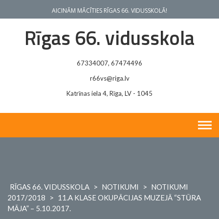
Skip
AICINĀM MĀCĪTIES RĪGAS 66. VIDUSSKOLĀ!
to
content
Rīgas 66. vidusskola
67334007, 67474496
r66vs@riga.lv
Katrīnas iela 4, Rīga, LV - 1045
RĪGAS 66. VIDUSSKOLA
>
NOTIKUMI
>
NOTIKUMI
2017/2018
>
11.A KLASE OKUPĀCIJAS MUZEJĀ “STŪRA
MĀJA” – 5.10.2017.