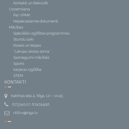
Kontakti un Rekvizīti
Uzņemšana
Par VPMK
Nepieciešamie dokumenti
Mācības
Speciālās izglītības programmas
Stundu laiki
Klases un telpas
“Latvijas skolas soma”
Sasniegumi mācībās
Sports
Karjeras izglītība
STEM
KONTAKTI
Katrīnas iela 4, Rīga, LV – 1045
67334007, 67474496
r66vs@riga.lv