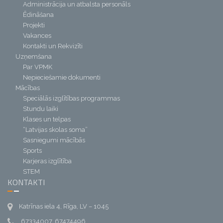
Administrācija un atbalsta personāls
Ēdināšana
Projekti
Vakances
Kontakti un Rekvizīti
Uzņemšana
Par VPMK
Nepieciešamie dokumenti
Mācības
Speciālās izglītības programmas
Stundu laiki
Klases un telpas
“Latvijas skolas soma”
Sasniegumi mācībās
Sports
Karjeras izglītība
STEM
KONTAKTI
Katrīnas iela 4, Rīga, LV – 1045
67334007, 67474496