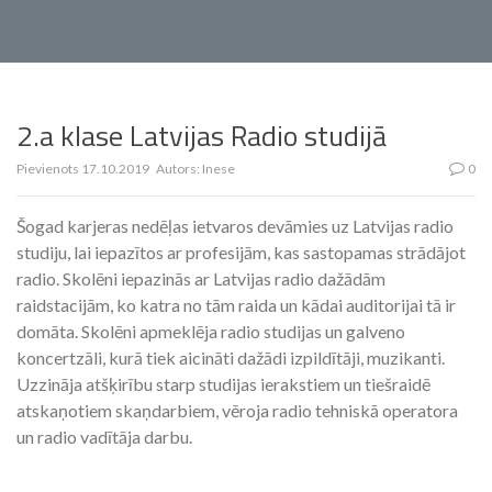
2.a klase Latvijas Radio studijā
Pievienots
17.10.2019
Autors:
Inese
0
Šogad karjeras nedēļas ietvaros devāmies uz Latvijas radio
studiju, lai iepazītos ar profesijām, kas sastopamas strādājot
radio. Skolēni iepazinās ar Latvijas radio dažādām
raidstacijām, ko katra no tām raida un kādai auditorijai tā ir
domāta. Skolēni apmeklēja radio studijas un galveno
koncertzāli, kurā tiek aicināti dažādi izpildītāji, muzikanti.
Uzzināja atšķirību starp studijas ierakstiem un tiešraidē
atskaņotiem skaņdarbiem, vēroja radio tehniskā operatora
un radio vadītāja darbu.