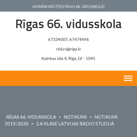
Skip
AICINĀM MĀCĪTIES RĪGAS 66. VIDUSSKOLĀ!
to
content
Rīgas 66. vidusskola
67334007, 67474496
r66vs@riga.lv
Katrīnas iela 4, Rīga, LV - 1045
RĪGAS 66. VIDUSSKOLA
>
NOTIKUMI
>
NOTIKUMI
2019/2020
>
2.A KLASE LATVIJAS RADIO STUDIJĀ