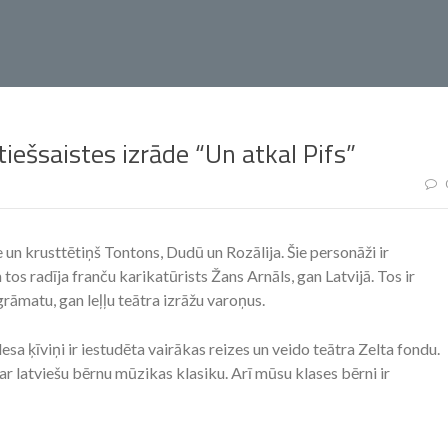
 tiešsaistes izrāde “Un atkal Pifs”
 un krusttētiņš Tontons, Dudū un Rozālija. Šie personāži ir
os radīja franču karikatūrists Žans Arnāls, gan Latvijā. Tos ir
rāmatu, gan leļļu teātra izrāžu varoņus.
lesa ķīviņi ir iestudēta vairākas reizes un veido teātra Zelta fondu.
r latviešu bērnu mūzikas klasiku. Arī mūsu klases bērni ir