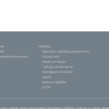
ana
Mācības
PMK
Speciālās izglītības programmas
iešamie dokumenti
Stundu laiki
Klases un telpas
“Latvijas skolas soma”
Sasniegumi mācībās
Sports
Karjeras izglītība
STEM
riga.lv atrodas Rīgas valstspilsētas pašvaldības Izglītības, kultūras un sporta dep