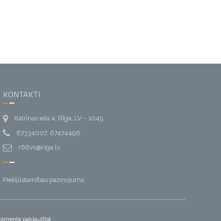
KONTAKTI
Katrīnas iela 4, Rīga, LV – 1045
67334007, 67474496
r66vs@riga.lv
Piekļūstamības paziņojums
artamenta pakļautībā