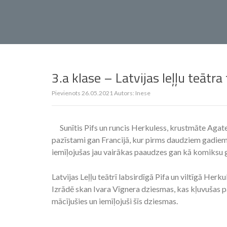
3.a klase – Latvijas leļļu teātra
Pievienots
26.05.2021
Autors:
Inese
Sunītis Pifs un runcis Herkuless, krustmāte Agate
pazīstami gan Francijā, kur pirms daudziem gadiem t
iemīļojušas jau vairākas paaudzes gan kā komiksu g
Latvijas Leļļu teātrī labsirdīgā Pifa un viltīgā Herku
Izrādē skan Ivara Vīgnera dziesmas, kas kļuvušas pa
mācījušies un iemīļojuši šīs dziesmas.