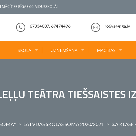
 MĀCĪTIES RĪGAS 66. VIDUSSKOLĀ!
67334007, 67474496
r66vs@riga.lv
SKOLA
UZŅEMŠANA
MĀCĪBAS
 LEĻĻU TEĀTRA TIEŠSAISTES 
 SOMA"
>
LATVIJAS SKOLAS SOMA 2020/2021
>
3.A KLASE