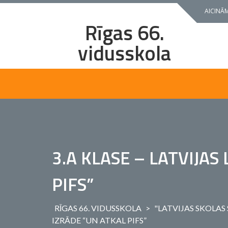
Skip
AICINĀM
to
Rīgas 66.
content
vidusskola
3.A KLASE – LATVIJAS
PIFS”
RĪGAS 66. VIDUSSKOLA
>
"LATVIJAS SKOLAS
IZRĀDE “UN ATKAL PIFS”