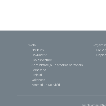
Skola
Uzņemš
Notikumi
Par V
Dokumenti
Nepiec
Skolas vēsture
Administrācija un atbalsta personāls
Ēdināšana
Projekti
Vakances
Kontakti un Rekvizīti
Tīmekļvietne r66vs.