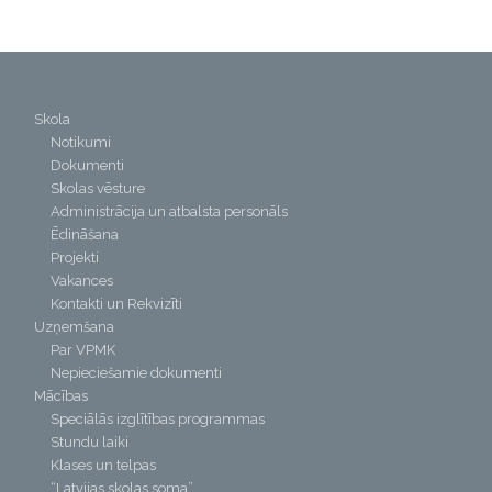
Skola
Notikumi
Dokumenti
Skolas vēsture
Administrācija un atbalsta personāls
Ēdināšana
Projekti
Vakances
Kontakti un Rekvizīti
Uzņemšana
Par VPMK
Nepieciešamie dokumenti
Mācības
Speciālās izglītības programmas
Stundu laiki
Klases un telpas
“Latvijas skolas soma”