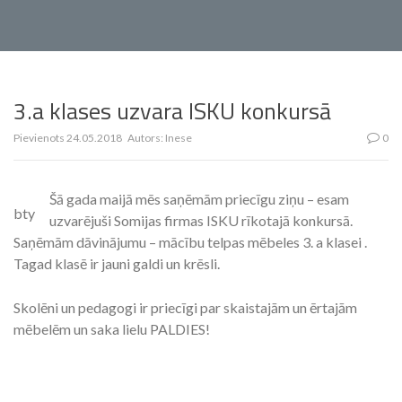
3.a klases uzvara ISKU konkursā
Pievienots
24.05.2018
Autors:
Inese
0
Šā gada maijā mēs saņēmām priecīgu ziņu – esam
bty
uzvarējuši Somijas firmas ISKU rīkotajā konkursā.
Saņēmām dāvinājumu – mācību telpas mēbeles 3. a klasei .
Tagad klasē ir jauni galdi un krēsli.
Skolēni un pedagogi ir priecīgi par skaistajām un ērtajām
mēbelēm un saka lielu PALDIES!