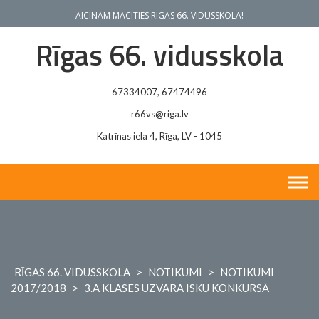
Skip
AICINĀM MĀCĪTIES RĪGAS 66. VIDUSSKOLĀ!
to
content
Rīgas 66. vidusskola
67334007, 67474496
r66vs@riga.lv
Katrīnas iela 4, Rīga, LV - 1045
RĪGAS 66. VIDUSSKOLA
>
NOTIKUMI
>
NOTIKUMI
2017/2018
>
3.A KLASES UZVARA ISKU KONKURSĀ