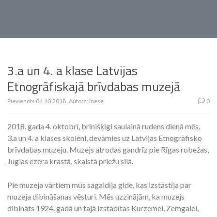
3.a un 4. a klase Latvijas
Etnogrāfiskajā brīvdabas muzejā
Pievienots
04.10.2018
Autors:
Inese
0
2018. gada 4. oktobrī, brīnišķīgi saulainā rudens dienā mēs,
3.a un 4. a klases skolēni, devāmies uz Latvijas Etnogrāfisko
brīvdabas muzeju. Muzejs atrodas gandrīz pie Rīgas robežas,
Juglas ezera krastā, skaistā priežu silā.
Pie muzeja vārtiem mūs sagaidīja gide, kas izstāstīja par
muzeja dibināšanas vēsturi. Mēs uzzinājām, ka muzejs
dibināts 1924. gadā un tajā izstādītas Kurzemei, Zemgalei,