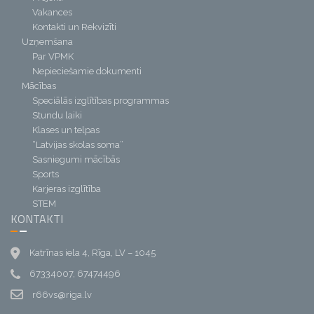
Vakances
Kontakti un Rekvizīti
Uzņemšana
Par VPMK
Nepieciešamie dokumenti
Mācības
Speciālās izglītības programmas
Stundu laiki
Klases un telpas
“Latvijas skolas soma”
Sasniegumi mācībās
Sports
Karjeras izglītība
STEM
KONTAKTI
Katrīnas iela 4, Rīga, LV – 1045
67334007, 67474496
r66vs@riga.lv