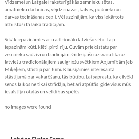
Vidzemei un Latgalei raksturīgākās zemnieku sētas,
amatnieku darbnīcas, vējdzirnavas, kalves, podnieku un
darvas tecināšanas cepļi. Vēl uzzinājām, ka viss iekārtots
atbilstoši tā laika tradīcijām.
Sīkāk iepazināmies ar tradicionālo latviešu sētu. Tajā
iepazinām kūti, klēti, pirti, riju. Guvām priekšstatu par
zemnieku sadzīvi un tradīcijām. Gide īpašu uzsvaru lika uz
latviešu tradicionālajiem saulgriežu svētkiem Apjumībām jeb
Miķeļiem, stāstīja par Jumi. Klausījāmies interesantā
stāstījumā par vakarēšanu, tās būtību. Lai saprastu, ka cilvēki
senos laikos ne tikai strādāja, bet arī atpūtās, gide visus mūs
iesaistīja rotaļās un veiklības spēlēs.
no images were found
Latvijas Skolas Soma