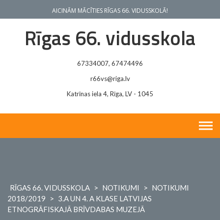
Skip
AICINĀM MĀCĪTIES RĪGAS 66. VIDUSSKOLĀ!
to
content
Rīgas 66. vidusskola
67334007, 67474496
r66vs@riga.lv
Katrīnas iela 4, Rīga, LV - 1045
RĪGAS 66. VIDUSSKOLA
>
NOTIKUMI
>
NOTIKUMI
2018/2019
>
3.A UN 4. A KLASE LATVIJAS
ETNOGRĀFISKAJĀ BRĪVDABAS MUZEJĀ