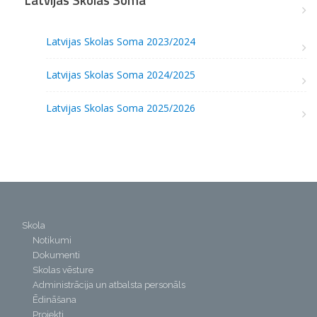
Latvijas Skolas Soma 2023/2024
Latvijas Skolas Soma 2024/2025
Latvijas Skolas Soma 2025/2026
Skola
Notikumi
Dokumenti
Skolas vēsture
Administrācija un atbalsta personāls
Ēdināšana
Projekti