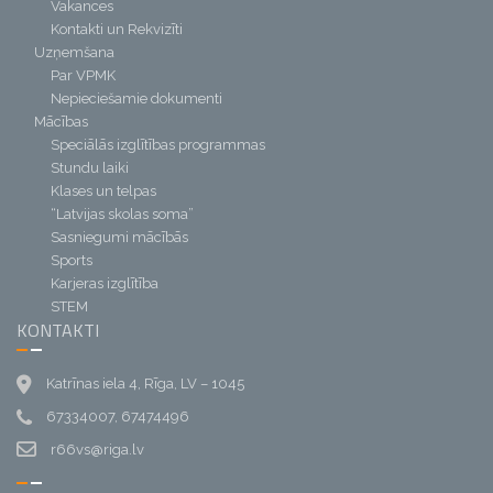
Vakances
Kontakti un Rekvizīti
Uzņemšana
Par VPMK
Nepieciešamie dokumenti
Mācības
Speciālās izglītības programmas
Stundu laiki
Klases un telpas
“Latvijas skolas soma”
Sasniegumi mācībās
Sports
Karjeras izglītība
STEM
KONTAKTI
Katrīnas iela 4, Rīga, LV – 1045
67334007, 67474496
r66vs@riga.lv