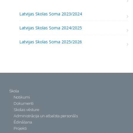
Latvijas Skolas Soma 2023/2024
Latvijas Skolas Soma 2024/2025
Latvijas Skolas Soma 2025/2026
Skola
Notikumi
Dokumenti
Skolas vēsture
Administrācija un atbalsta personāls
Ēdināšana
Projekti