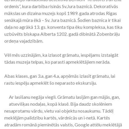
ordenis”, kura darbība risinās Sv.Jura baznīcā. Dekoratīvās
mākslas un dizaina muzejs kopš 1989. gada atrodas Rīgas
senākajā mūra ēkā – Sv. Jura baznīcā. Šodien baznīca ir tikai
daļa no agrākā 13. gs. konventa tipa ēku kompleksa, kas tika
uzbūvēts bīskapa Alberta 1202. gadā dibinātā Zobenbrāļu
ordeņa vajadzībām.
Vēl mēs uzzinājām, ka izlasot grāmatu, iespējams izstaigāt
tādas muzeja telpas, ko parasti apmeklētājiem nerāda.
Abas klases, gan 3.a, gan 4.a, apņēmās izlasīt grāmatu, lai
rastu iespēju apmeklēt šo neparasto ekskursiju.
Ar lasīšanu negāja viegli. Grāmatu lasījām gan mājās, gan,
atsevišķas nodaļas, kopā klasē. Bija daudz skolēniem
nesaprotamu vārdu, vietu vai objektu nosaukumu. Tādēļ
meklējām palīdzību kartēs, vārdnīcās un i-netā. Kartēs
atradām romānā pieminētās valstis, Google attēlu meklētājā