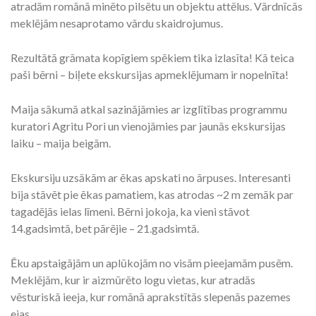
atradām romānā minēto pilsētu un objektu attēlus. Vārdnīcās
meklējām nesaprotamo vārdu skaidrojumus.
Rezultātā grāmata kopīgiem spēkiem tika izlasīta! Kā teica
paši bērni – biļete ekskursijas apmeklējumam ir nopelnīta!
Maija sākumā atkal sazinājāmies ar izglītības programmu
kuratori Agritu Pori un vienojāmies par jaunās ekskursijas
laiku – maija beigām.
Ekskursiju uzsākām ar ēkas apskati no ārpuses. Interesanti
bija stāvēt pie ēkas pamatiem, kas atrodas ~2 m zemāk par
tagadējās ielas līmeni. Bērni jokoja, ka vieni stāvot
14.gadsimtā, bet pārējie – 21.gadsimtā.
Ēku apstaigājām un aplūkojām no visām pieejamām pusēm.
Meklējām, kur ir aizmūrēto logu vietas, kur atradās
vēsturiskā ieeja, kur romānā aprakstītās slepenās pazemes
ejas.