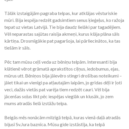
Tālāk izstaigājām pagraba telpas, kur atklājas vēsturiskie
mūri. Bija iespēja redzēt gadsimtiem senus ķieģeļus, ko ražoja
tepat uz vietas Latvijā. Tie bija daudz lielāki par tagadējiem.
Vēl neparastas sajūtas raisīja akmeņi, kurus klāja plāna sāls
kārtiņa. Drosmīgākie pat pagaršoja, lai pārliecinātos, ka tas
tiešām ir sāls.
Pēc tam mūsu ceļš veda uz bēniņu telpām. Interesanti bija
klātienē vērot grāmatā aprakstītos ciļņus, iedobumus, ejas,
mūrus utt. Bēniņos bija jāievēro stingri drošības noteikumi –
jāiet tikai un vienīgi pa atļautajām laipām, jo grīdas dēļi ir ļoti
veci, dažās vietās pat varēja tiem redzēt cauri. Vēl bija
jācenšas soļus likt pēc iespējas vieglāk un klusāk, jo zem
mums atradās lielā izstāžu telpa.
Beigās mēs nonācām milzīgā telpā, kuras vienā daļā atradās
bijusī Sv.Jura baznīca. Mūsu gide izstāstīja, ka telpā