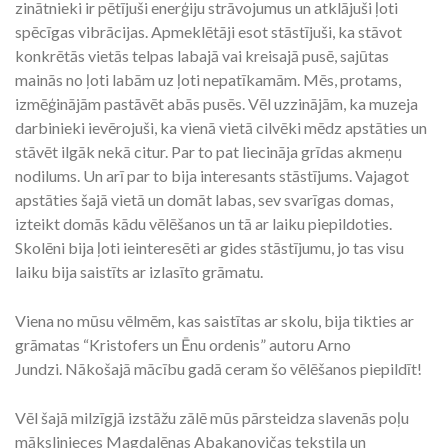
zinātnieki ir pētījuši enerģiju strāvojumus un atklājuši ļoti
spēcīgas vibrācijas. Apmeklētāji esot stāstījuši, ka stāvot
konkrētās vietās telpas labajā vai kreisajā pusē, sajūtas
mainās no ļoti labām uz ļoti nepatīkamām. Mēs, protams,
izmēģinājām pastāvēt abās pusēs. Vēl uzzinājām, ka muzeja
darbinieki ievērojuši, ka vienā vietā cilvēki mēdz apstāties un
stāvēt ilgāk nekā citur. Par to pat liecināja grīdas akmeņu
nodilums. Un arī par to bija interesants stāstījums. Vajagot
apstāties šajā vietā un domāt labas, sev svarīgas domas,
izteikt domās kādu vēlēšanos un tā ar laiku piepildoties.
Skolēni bija ļoti ieinteresēti ar gides stāstījumu, jo tas visu
laiku bija saistīts ar izlasīto grāmatu.
Viena no mūsu vēlmēm, kas saistītas ar skolu, bija tikties ar
grāmatas “Kristofers un Ēnu ordenis” autoru Arno
Jundzi. Nākošajā mācību gadā ceram šo vēlēšanos piepildīt!
Vēl šajā milzīgjā izstāžu zālē mūs pārsteidza slavenās poļu
mākslinieces Magdalēnas Abakanovičas tekstila un