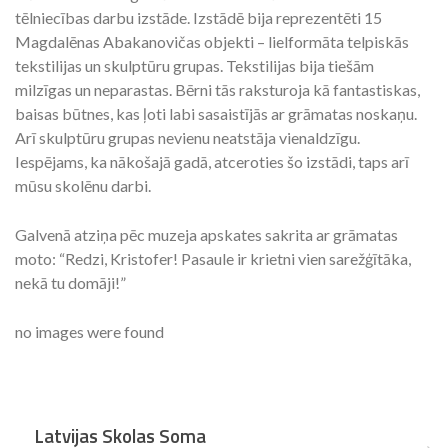
tēlniecības darbu izstāde. Izstādē bija reprezentēti 15
Magdalēnas Abakanovičas objekti – lielformāta telpiskās
tekstilijas un skulptūru grupas. Tekstilijas bija tiešām
milzīgas un neparastas. Bērni tās raksturoja kā fantastiskas,
baisas būtnes, kas ļoti labi sasaistījās ar grāmatas noskaņu.
Arī skulptūru grupas nevienu neatstāja vienaldzīgu.
Iespējams, ka nākošajā gadā, atceroties šo izstādi, taps arī
mūsu skolēnu darbi.
Galvenā atziņa pēc muzeja apskates sakrita ar grāmatas
moto: “Redzi, Kristofer! Pasaule ir krietni vien sarežģītāka,
nekā tu domāji!”
no images were found
Latvijas Skolas Soma