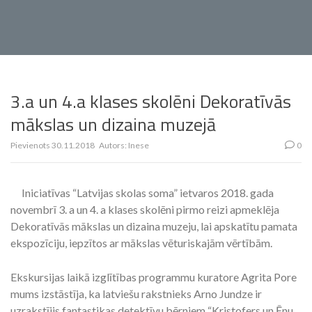
3.a un 4.a klases skolēni Dekoratīvās
mākslas un dizaina muzejā
Pievienots
30.11.2018
Autors:
Inese
0
Iniciatīvas “Latvijas skolas soma” ietvaros 2018. gada
novembrī 3. a un 4. a klases skolēni pirmo reizi apmeklēja
Dekoratīvās mākslas un dizaina muzeju, lai apskatītu pamata
ekspozīciju, iepzītos ar mākslas vēturiskajām vērtībām.
Ekskursijas laikā izglītības programmu kuratore Agrita Pore
mums izstāstīja, ka latviešu rakstnieks Arno Jundze ir
uzrakstījis fantastikas detektīvu bērniem “Kristofers un Ēnu