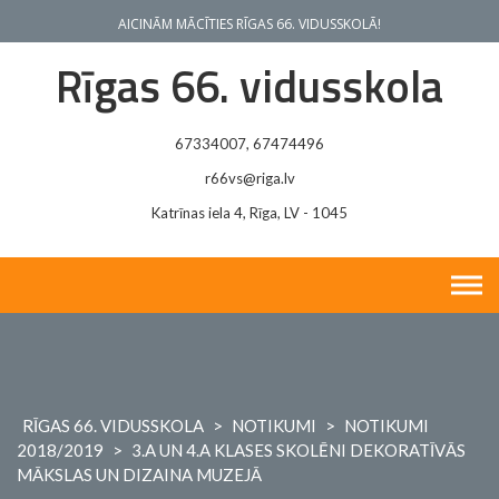
Skip
AICINĀM MĀCĪTIES RĪGAS 66. VIDUSSKOLĀ!
to
content
Rīgas 66. vidusskola
67334007, 67474496
r66vs@riga.lv
Katrīnas iela 4, Rīga, LV - 1045
RĪGAS 66. VIDUSSKOLA
>
NOTIKUMI
>
NOTIKUMI
2018/2019
>
3.A UN 4.A KLASES SKOLĒNI DEKORATĪVĀS
MĀKSLAS UN DIZAINA MUZEJĀ