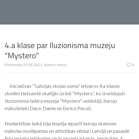
4.a klase par Iluzionisma muzeju
“Mystero”
Pievienots
25.05.2021
Autors:
Inese
0
Iniciatīvas ‘”Latvijas skolas soma” ietvaros 4.a klases
skolēni tiešsaistē skatījās izrādi “Mystero”, ko izveidojuši
Iluzionisma teātra muzeja “Mystero” veidotāji, burvju
mākslinieki Dace, Dante un Enrico Pecoli.
Nodarbības laikā bija iespēja iepazīt burvju skatuves
mākslas noslēpumus un attīstības vēsturi Latvijā un pasaulē.
Bija iespēja ielūkoties visās muzeja istabās, iemācīties 3