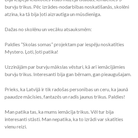
burvju trikus. Pēc izrādes-nodarbības noskatīšanās, skolēni
atzina, ka tā bija ļoti aizrautīga un mūsdienīga.
Dažas no skolēnu un vecāku atsauksmēm:
Paldies “Skolas somas” projektam par iespēju noskatīties
Mystero. Ļoti, ļoti patika!
Uzzinājām par burvju mākslas vēsturi, kā arī iemācījāmies
burvju trikus. Interesanti bija gan bērnam, gan pieaugušajam.
Prieks, ka Latvijā ir tik radošas personības un ceru, ka jaunā
paaudze mācīsies, fantazēs un radīs jaunus trikus. Paldies!
Man patika tas, ka mums iemācīja trikus. Vēl tur bija
interesanti stāsti. Man nepatika, ka to izrādi var skatīties
vienu reizi.