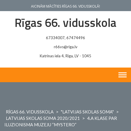
Skip
AICINĀM MĀCĪTIES RĪGAS 66. VIDUSSKOLĀ!
to
content
Rīgas 66. vidusskola
67334007, 67474496
r66vs@riga.lv
Katrīnas iela 4, Rīga, LV - 1045
RĪGAS 66. VIDUSSKOLA
>
"LATVIJAS SKOLAS SOMA"
>
LATVIJAS SKOLAS SOMA 2020/2021
>
4.A KLASE PAR
ILUZIONISMA MUZEJU “MYSTERO”