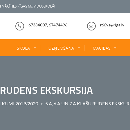
 MĀCĪTIES RĪGAS 66. VIDUSSKOLĀ!
67334007, 67474496
r66vs@riga.lv
SKOLA
UZŅEMŠANA
MĀCĪBAS
U RUDENS EKSKURSIJA
IKUMI 2019/2020
>
5.A, 6.A UN 7.A KLAŠU RUDENS EKSKUR