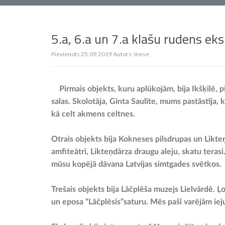
5.a, 6.a un 7.a klašu rudens eks
Pievienots
25.09.2019
Autors:
Inese
Pirmais objekts, kuru aplūkojām, bija Ikšķilē,
salas. Skolotāja, Ginta Saulīte, mums pastāstīja, ka
kā celt akmens celtnes.
Otrais objekts bija Kokneses pilsdrupas un Likte
amfiteātri, Likteņdārza draugu aleju, skatu terasi.
mūsu kopējā dāvana Latvijas simtgades svētkos.
Trešais objekts bija Lāčplēša muzejs Lielvārdē. Ļ
un eposa “Lāčplēsis”saturu. Mēs paši varējām ieju