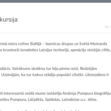
kursija
 pirmā mūra celtne Baltijā – baznīcas drupas uz Svētā Meinarda
 krustneši ierodoties Latvijas teritorijā, apmācīja vietējās ciltis,
ņdārzs. Vairākums skolēnu tur bija pirmo reizi. Redzējām
 Uzzinājām, ka tur kokus stādīja populāri cilvēki. Likteņdārzs ir
oti interesantā veidā mums izstāstīja Andreja Pumpura biogrāfiju
sties Pumpura, Lāčplēša, Spīdolas, Laimdotas u.c. tēlos.