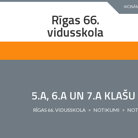
Skip
AICINĀM
to
Rīgas 66.
content
vidusskola
5.A, 6.A UN 7.A KLAŠ
RĪGAS 66. VIDUSSKOLA
>
NOTIKUMI
>
NOT