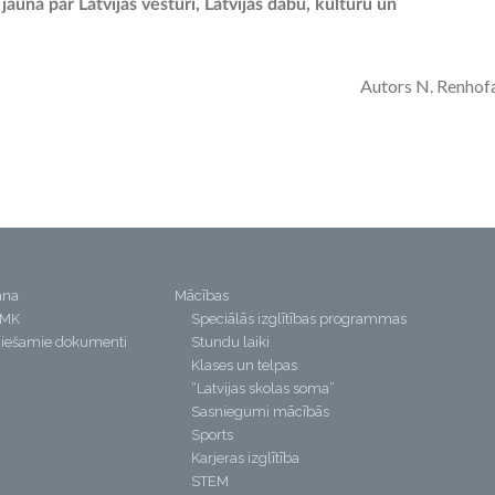
auna par Latvijas vēsturi, Latvijas dabu, kultūru un
Autors N. Renhof
ana
Mācības
PMK
Speciālās izglītības programmas
iešamie dokumenti
Stundu laiki
Klases un telpas
“Latvijas skolas soma”
Sasniegumi mācībās
Sports
Karjeras izglītība
STEM