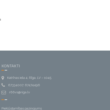
a
KONTAKTI
Katrīnas iela 4, Rīga, LV – 1045
67334007, 67474496
r66vs@riga.lv
Piekļūstamības paziņojums