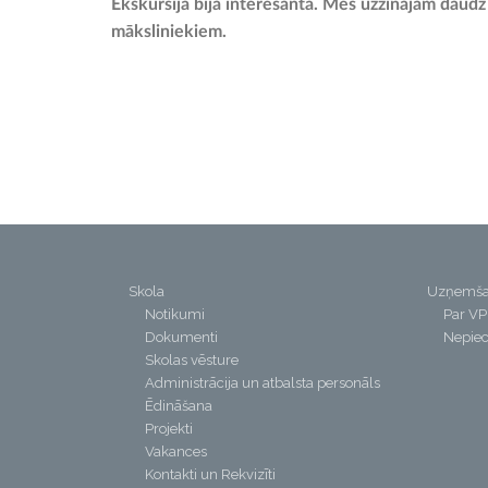
Ekskursija bija interesanta. Mēs uzzinājām daudz j
māksliniekiem.
Skola
Uzņemš
Notikumi
Par V
Dokumenti
Nepiec
Skolas vēsture
Administrācija un atbalsta personāls
Ēdināšana
Projekti
Vakances
Kontakti un Rekvizīti