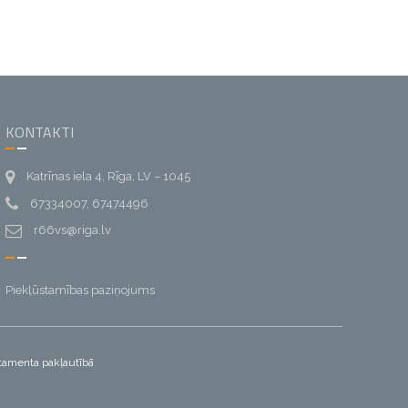
KONTAKTI
Katrīnas iela 4, Rīga, LV – 1045
67334007, 67474496
r66vs@riga.lv
Piekļūstamības paziņojums
artamenta pakļautībā