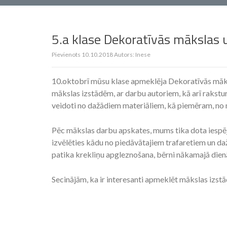
5.a klase Dekoratīvās mākslas 
Pievienots
10.10.2018
Autors:
Inese
10.oktobrī mūsu klase apmeklēja Dekoratīvās māks
mākslas izstādēm, ar darbu autoriem, kā arī rakstu
veidoti no dažādiem materiāliem, kā piemēram, no m
Pēc mākslas darbu apskates, mums tika dota iespēj
izvēlēties kādu no piedāvātajiem trafaretiem un d
patika krekliņu apgleznošana, bērni nākamajā dienā
Secinājām, ka ir interesanti apmeklēt mākslas izstāde