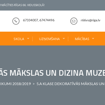
 MĀCĪTIES RĪGAS 66. VIDUSSKOLĀ!
67334007, 67474496
r66vs@riga.lv
SKOLA
UZŅEMŠANA
MĀCĪBAS
ĀS MĀKSLAS UN DIZINA MUZE
IKUMI 2018/2019
>
5.A KLASE DEKORATĪVĀS MĀKSLAS UN