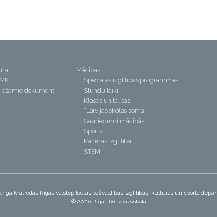
ana
Mācības
PMK
Speciālās izglītības programmas
iešamie dokumenti
Stundu laiki
Klases un telpas
“Latvijas skolas soma”
Sasniegumi mācībās
Sports
Karjeras izglītība
STEM
riga.lv atrodas Rīgas valstspilsētas pašvaldības Izglītības, kultūras un sporta dep
© 2026 Rīgas 66. vidusskola