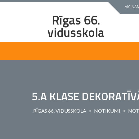
Skip
AICINĀM
to
Rīgas 66.
content
vidusskola
5.A KLASE DEKORATĪV
RĪGAS 66. VIDUSSKOLA
>
NOTIKUMI
>
NOT