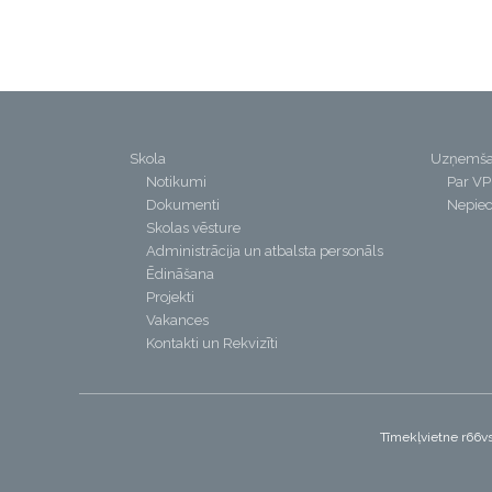
Skola
Uzņemš
Notikumi
Par V
Dokumenti
Nepiec
Skolas vēsture
Administrācija un atbalsta personāls
Ēdināšana
Projekti
Vakances
Kontakti un Rekvizīti
Tīmekļvietne r66vs.