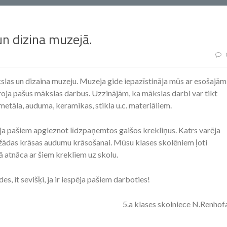
un dizina muzejā.
las un dizaina muzeju. Muzeja gide iepazīstināja mūs ar esošajām
roja pašus mākslas darbus. Uzzinājām, ka mākslas darbi var tikt
etāla, auduma, keramikas, stikla u.c. materiāliem.
a pašiem apgleznot līdzpaņemtos gaišos krekliņus. Katrs varēja
ažādas krāsas audumu krāsošanai. Mūsu klases skolēniem ļoti
 atnāca ar šiem krekliem uz skolu.
s, it sevišķi, ja ir iespēja pašiem darboties!
5.a klases skolniece N.Renhof