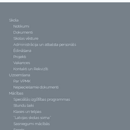
Skola
Notikumi
Dokumenti
Skolas vēsture
Administrācija un atbalsta personāls
Ēdināšana
Projekti
Vakances
Kontakti un Rekvizīti
Uzņemšana
Par VPMK
Nepieciešamie dokumenti
Mācības
Speciālās izglītības programmas
Stundu laiki
Klases un telpas
“Latvijas skolas soma”
Sasniegumi mācībās
Sports