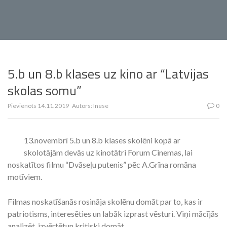
5.b un 8.b klases uz kino ar “Latvijas
skolas somu”
Pievienots
14.11.2019
Autors:
Inese
0
13.novembrī 5.b un 8.b klases skolēni kopā ar
skolotājām devās uz kinotātri Forum Cinemas, lai
noskatītos filmu “Dvāseļu putenis” pēc A.Grīna romāna
motīviem.
Filmas noskatīšanās rosināja skolēnu domāt par to, kas ir
patriotisms, interesēties un labāk izprast vēsturi. Viņi mācījās
analizēt, izvērtētun kritiski domāt.