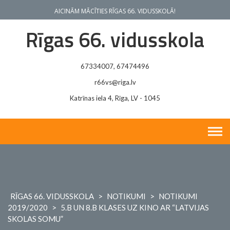
Skip
AICINĀM MĀCĪTIES RĪGAS 66. VIDUSSKOLĀ!
to
content
Rīgas 66. vidusskola
67334007, 67474496
r66vs@riga.lv
Katrīnas iela 4, Rīga, LV - 1045
RĪGAS 66. VIDUSSKOLA
>
NOTIKUMI
>
NOTIKUMI
2019/2020
>
5.B UN 8.B KLASES UZ KINO AR “LATVIJAS
SKOLAS SOMU”