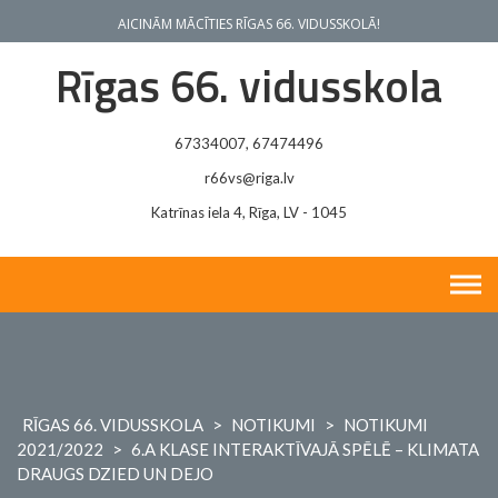
Skip
AICINĀM MĀCĪTIES RĪGAS 66. VIDUSSKOLĀ!
to
content
Rīgas 66. vidusskola
67334007, 67474496
r66vs@riga.lv
Katrīnas iela 4, Rīga, LV - 1045
RĪGAS 66. VIDUSSKOLA
>
NOTIKUMI
>
NOTIKUMI
2021/2022
>
6.A KLASE INTERAKTĪVAJĀ SPĒLĒ – KLIMATA
DRAUGS DZIED UN DEJO