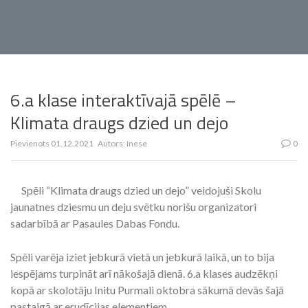
6.a klase interaktīvajā spēlē –
Klimata draugs dzied un dejo
Pievienots
01.12.2021
Autors:
Inese
0
Spēli “Klimata draugs dzied un dejo” veidojuši Skolu
jaunatnes dziesmu un deju svētku norišu organizatori
sadarbībā ar Pasaules Dabas Fondu.
Spēli varēja iziet jebkurā vietā un jebkurā laikā, un to bija
iespējams turpināt arī nākošajā dienā. 6.a klases audzēkņi
kopā ar skolotāju Initu Purmali oktobra sākumā devās šajā
pastaigā ar erudīcijas elementiem.