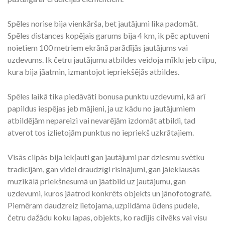
Spēles norise bija vienkārša, bet jautājumi lika padomāt.
Spēles distances kopējais garums bija 4 km, ik pēc aptuveni
noietiem 100 metriem ekrānā parādījās jautājums vai
uzdevums. Ik četru jautājumu atbildes veidoja mīklu jeb cilpu,
kura bija jāatmin, izmantojot iepriekšējās atbildes.
Spēles laikā tika piedāvāti bonusa punktu uzdevumi, kā arī
papildus iespējas jeb mājieni, ja uz kādu no jautājumiem
atbildējām nepareizi vai nevarējām izdomāt atbildi, tad
atverot tos izlietojām punktus no iepriekš uzkrātajiem.
Visās cilpās bija iekļauti gan jautājumi par dziesmu svētku
tradīcijām, gan videi draudzīgi risinājumi, gan jāieklausās
muzikālā priekšnesumā un jāatbild uz jautājumu, gan
uzdevumi, kuros jāatrod konkrēts objekts un jānofotografē.
Piemēram daudzreiz lietojama, uzpildāma ūdens pudele,
četru dažādu koku lapas, objekts, ko radījis cilvēks vai visu