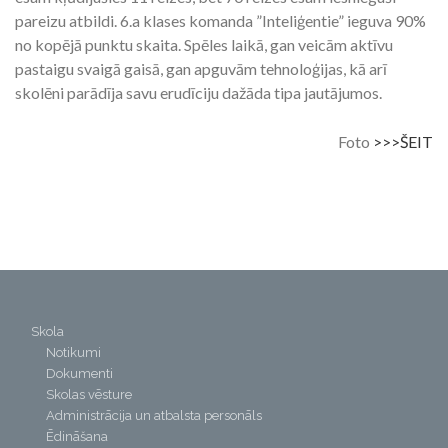
pareizu atbildi. 6.a klases komanda ”Inteliģentie” ieguva 90%
no kopējā punktu skaita. Spēles laikā, gan veicām aktīvu
pastaigu svaigā gaisā, gan apguvām tehnoloģijas, kā arī
skolēni parādīja savu erudīciju dažāda tipa jautājumos.
Foto
>>>ŠEIT
Skola
Notikumi
Dokumenti
Skolas vēsture
Administrācija un atbalsta personāls
Ēdināšana