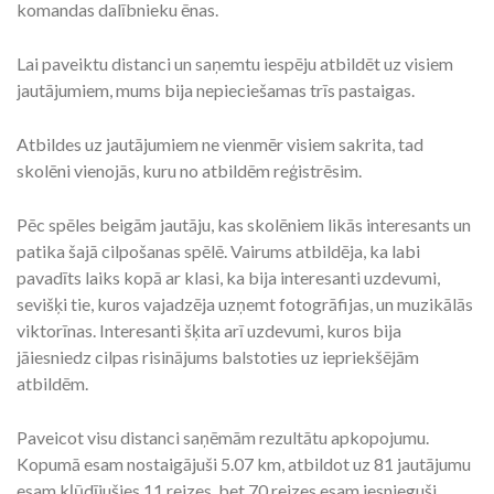
komandas dalībnieku ēnas.
Lai paveiktu distanci un saņemtu iespēju atbildēt uz visiem
jautājumiem, mums bija nepieciešamas trīs pastaigas.
Atbildes uz jautājumiem ne vienmēr visiem sakrita, tad
skolēni vienojās, kuru no atbildēm reģistrēsim.
Pēc spēles beigām jautāju, kas skolēniem likās interesants un
patika šajā cilpošanas spēlē. Vairums atbildēja, ka labi
pavadīts laiks kopā ar klasi, ka bija interesanti uzdevumi,
sevišķi tie, kuros vajadzēja uzņemt fotogrāfijas, un muzikālās
viktorīnas. Interesanti šķita arī uzdevumi, kuros bija
jāiesniedz cilpas risinājums balstoties uz iepriekšējām
atbildēm.
Paveicot visu distanci saņēmām rezultātu apkopojumu.
Kopumā esam nostaigājuši 5.07 km, atbildot uz 81 jautājumu
esam kļūdījušies 11 reizes, bet 70 reizes esam iesnieguši