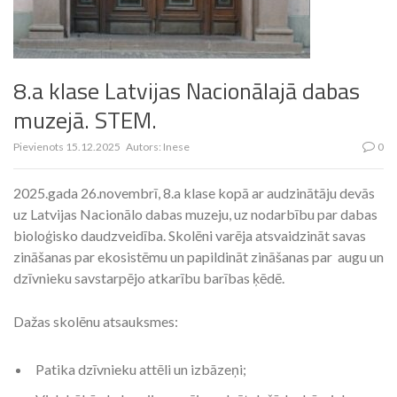
8.a klase Latvijas Nacionālajā dabas
muzejā. STEM.
Pievienots
15.12.2025
Autors:
Inese
0
2025.gada 26.novembrī, 8.a klase kopā ar audzinātāju devās
uz Latvijas Nacionālo dabas muzeju, uz nodarbību par dabas
bioloģisko daudzveidība. Skolēni varēja atsvaidzināt savas
zināšanas par ekosistēmu un papildināt zināšanas par augu un
dzīvnieku savstarpējo atkarību barības ķēdē.
Dažas skolēnu atsauksmes:
Patika dzīvnieku attēli un izbāzeņi;