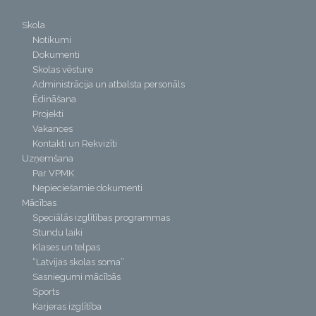
Skola
Notikumi
Dokumenti
Skolas vēsture
Administrācija un atbalsta personāls
Ēdināšana
Projekti
Vakances
Kontakti un Rekvizīti
Uzņemšana
Par VPMK
Nepieciešamie dokumenti
Mācības
Speciālās izglītības programmas
Stundu laiki
Klases un telpas
“Latvijas skolas soma”
Sasniegumi mācībās
Sports
Karjeras izglītība