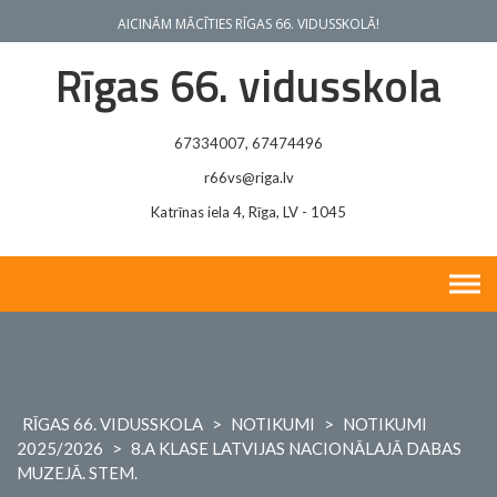
Skip
AICINĀM MĀCĪTIES RĪGAS 66. VIDUSSKOLĀ!
to
content
Rīgas 66. vidusskola
67334007, 67474496
r66vs@riga.lv
Katrīnas iela 4, Rīga, LV - 1045
RĪGAS 66. VIDUSSKOLA
>
NOTIKUMI
>
NOTIKUMI
2025/2026
>
8.A KLASE LATVIJAS NACIONĀLAJĀ DABAS
MUZEJĀ. STEM.