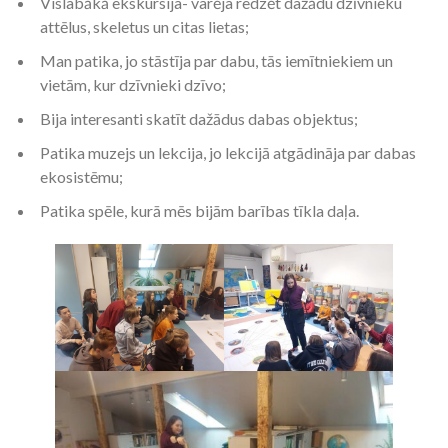
Vislabākā ekskursija- varēja redzēt dažādu dzīvnieku
attēlus, skeletus un citas lietas;
Man patika, jo stāstīja par dabu, tās iemītniekiem un
vietām, kur dzīvnieki dzīvo;
Bija interesanti skatīt dažādus dabas objektus;
Patika muzejs un lekcija, jo lekcijā atgādināja par dabas
ekosistēmu;
Patika spēle, kurā mēs bijām barības tīkla daļa.