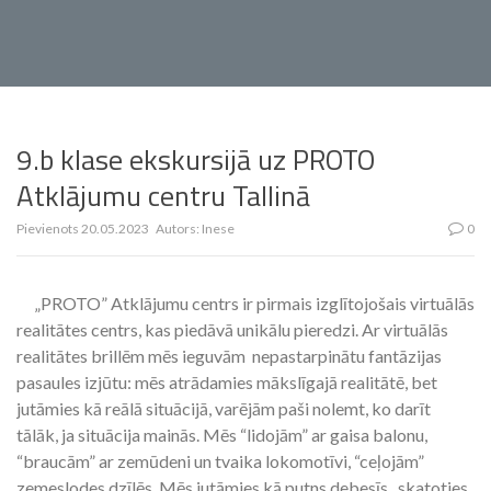
9.b klase ekskursijā uz PROTO
Atklājumu centru Tallinā
Pievienots
20.05.2023
Autors:
Inese
0
„PROTO” Atklājumu centrs ir pirmais izglītojošais virtuālās
realitātes centrs, kas piedāvā unikālu pieredzi. Ar virtuālās
realitātes brillēm mēs ieguvām nepastarpinātu fantāzijas
pasaules izjūtu: mēs atrādamies mākslīgajā realitātē, bet
jutāmies kā reālā situācijā, varējām paši nolemt, ko darīt
tālāk, ja situācija mainās. Mēs “lidojām” ar gaisa balonu,
“braucām” ar zemūdeni un tvaika lokomotīvi, “ceļojām”
zemeslodes dzīlēs. Mēs jutāmies kā putns debesīs, skatoties