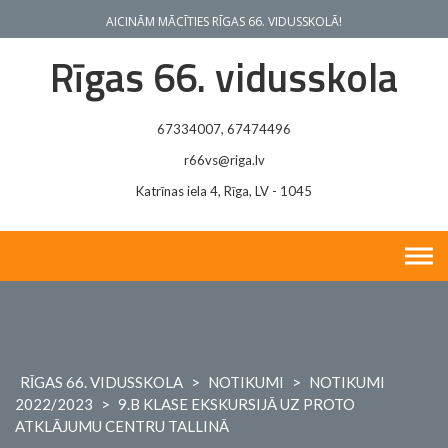
Skip
AICINĀM MĀCĪTIES RĪGAS 66. VIDUSSKOLĀ!
to
content
Rīgas 66. vidusskola
67334007, 67474496
r66vs@riga.lv
Katrīnas iela 4, Rīga, LV - 1045
RĪGAS 66. VIDUSSKOLA
>
NOTIKUMI
>
NOTIKUMI
2022/2023
>
9.B KLASE EKSKURSIJĀ UZ PROTO
ATKLĀJUMU CENTRU TALLINĀ