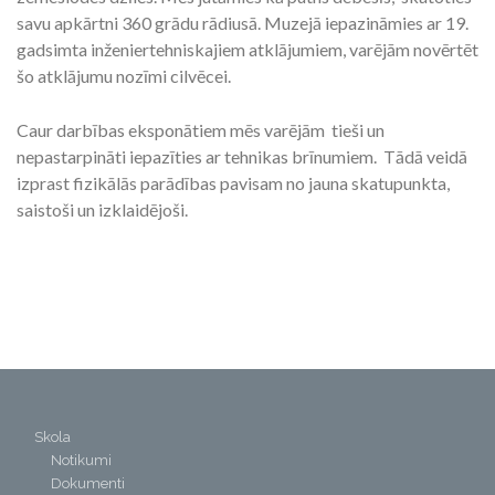
savu apkārtni 360 grādu rādiusā. Muzejā iepazināmies ar 19.
gadsimta inženiertehniskajiem atklājumiem, varējām novērtēt
šo atklājumu nozīmi cilvēcei.
Caur darbības eksponātiem mēs varējām tieši un
nepastarpināti iepazīties ar tehnikas brīnumiem. Tādā veidā
izprast fizikālās parādības pavisam no jauna skatupunkta,
saistoši un izklaidējoši.
Skola
Notikumi
Dokumenti