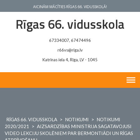
Skip
AICINĀM MĀCĪTIES RĪGAS 66. VIDUSSKOLĀ!
to
content
Rīgas 66. vidusskola
67334007, 67474496
r66vs@riga.lv
Katrīnas iela 4, Rīga, LV - 1045
RĪGAS 66. VIDUSSKOLA
>
NOTIKUMI
>
NOTIKUMI
2020/2021
>
AIZSARDZĪBAS MINISTRIJA SAGATAVOJUSI
VIDEO LEKCIJU SKOLĒNIEM PAR BERMONTIĀDI UN RĪGAS