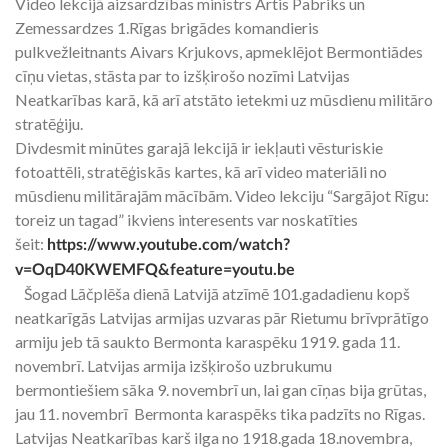
Video lekcijā aizsardzības ministrs Artis Pabriks un
Zemessardzes 1.Rīgas brigādes komandieris
pulkvežleitnants Aivars Krjukovs, apmeklējot Bermontiādes
cīņu vietas, stāsta par to izšķirošo nozīmi Latvijas
Neatkarības karā, kā arī atstāto ietekmi uz mūsdienu militāro
stratēģiju.
Divdesmit minūtes garajā lekcijā ir iekļauti vēsturiskie
fotoattēli, stratēģiskās kartes, kā arī video materiāli no
mūsdienu militārajām mācībām. Video lekciju “Sargājot Rīgu:
toreiz un tagad” ikviens interesents var noskatīties
šeit:
https://www.youtube.com/watch?
v=OqD40KWEMFQ&feature=youtu.be
Šogad Lāčplēša dienā Latvijā atzīmē 101.gadadienu kopš
neatkarīgās Latvijas armijas uzvaras pār Rietumu brīvprātīgo
armiju jeb tā saukto Bermonta karaspēku 1919. gada 11.
novembrī. Latvijas armija izšķirošo uzbrukumu
bermontiešiem sāka 9. novembrī un, lai gan cīņas bija grūtas,
jau 11. novembrī Bermonta karaspēks tika padzīts no Rīgas.
Latvijas Neatkarības karš ilga no 1918.gada 18.novembra,