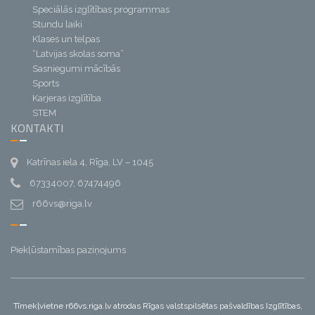
Speciālās izglītības programmas
Stundu laiki
Klases un telpas
“Latvijas skolas soma”
Sasniegumi mācībās
Sports
Karjeras izglītība
STEM
KONTAKTI
Katrīnas iela 4, Rīga, LV – 1045
67334007, 67474496
r66vs@riga.lv
Piekļūstamības paziņojums
Tīmekļvietne r66vs.riga.lv atrodas Rīgas valstspilsētas pašvaldības Izglītības,