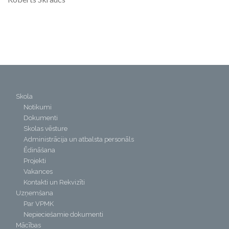
Skola
Notikumi
Dokumenti
Skolas vēsture
Administrācija un atbalsta personāls
Ēdināšana
Projekti
Vakances
Kontakti un Rekvizīti
Uzņemšana
Par VPMK
Nepieciešamie dokumenti
Mācības