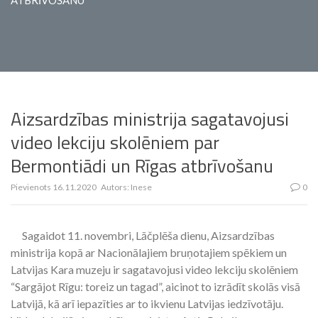
ATBRĪVOŠANU
Aizsardzības ministrija sagatavojusi
video lekciju skolēniem par
Bermontiādi un Rīgas atbrīvošanu
Pievienots
16.11.2020
Autors:
Inese
0
Sagaidot 11. novembri, Lāčplēša dienu, Aizsardzības
ministrija kopā ar Nacionālajiem bruņotajiem spēkiem un
Latvijas Kara muzeju ir sagatavojusi video lekciju skolēniem
“Sargājot Rīgu: toreiz un tagad”, aicinot to izrādīt skolās visā
Latvijā, kā arī iepazīties ar to ikvienu Latvijas iedzīvotāju.