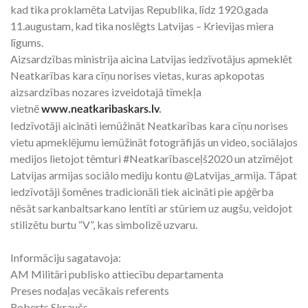
kad tika proklamēta Latvijas Republika, līdz 1920.gada
11.augustam, kad tika noslēgts Latvijas – Krievijas miera
līgums.
Aizsardzības ministrija aicina Latvijas iedzīvotājus apmeklēt
Neatkarības kara cīņu norises vietas, kuras apkopotas
aizsardzības nozares izveidotajā tīmekļa
vietnē
www.neatkaribaskars.lv
.
Iedzīvotāji aicināti iemūžināt Neatkarības kara cīņu norises
vietu apmeklējumu iemūžināt fotogrāfijās un video, sociālajos
medijos lietojot tēmturi #Neatkarībasceļš2020 un atzīmējot
Latvijas armijas sociālo mediju kontu @Latvijas_armija. Tāpat
iedzīvotāji šomēnes tradicionāli tiek aicināti pie apģērba
nēsāt sarkanbaltsarkano lentīti ar stūriem uz augšu, veidojot
stilizētu burtu “V”, kas simbolizē uzvaru.
Informāciju sagatavoja:
AM Militāri publisko attiecību departamenta
Preses nodaļas vecākais referents
Roberts Skraučs