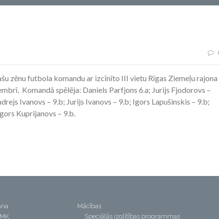
šu zēnu futbola komandu ar izcīnīto III vietu Rīgas Ziemeļu rajona
mbrī. Komandā spēlēja: Daniels Parfjons 6.a; Jurijs Fjodorovs –
drejs Ivanovs – 9.b; Jurijs Ivanovs – 9.b; Igors Lapušinskis – 9.b;
Igors Kuprijanovs – 9.b.
ana
Mācības
PMK
Speciālās izglītības programmas