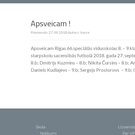
Apsveicam !
Pievienots
27.09.2018
Autors:
Inese
Apsveicam Rīgas 66.speciālās vidusskolas 8. – 9.kla
starpskolu sacensībās futbolā 2018. gada 27. septe
8.b; Dmitrijs Kuzmins – 8.b; Ņikita Čursins – 8.b; An
Daniels Kudlajevs – 9.b; Sergejs Prostorovs – 9.b; 
Skola
Uzņemš
Notikumi
Par V