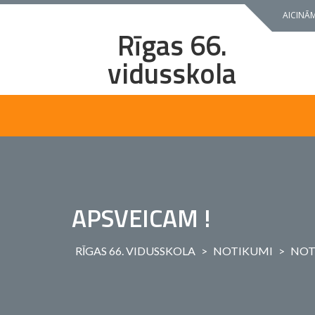
Skip
AICINĀM
to
Rīgas 66.
content
vidusskola
APSVEICAM !
RĪGAS 66. VIDUSSKOLA
>
NOTIKUMI
>
NOT