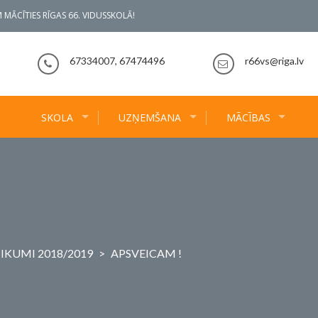
 MĀCĪTIES RĪGAS 66. VIDUSSKOLĀ!
67334007, 67474496
r66vs@riga.lv
SKOLA
UZŅEMŠANA
MĀCĪBAS
IKUMI 2018/2019
>
APSVEICAM !