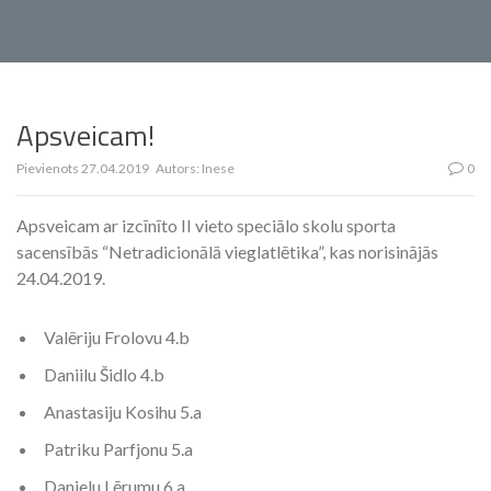
Apsveicam!
Pievienots
27.04.2019
Autors:
Inese
0
Apsveicam ar izcīnīto II vieto speciālo skolu sporta
sacensībās “Netradicionālā vieglatlētika”, kas norisinājās
24.04.2019.
Valēriju Frolovu 4.b
Daniilu Šidlo 4.b
Anastasiju Kosihu 5.a
Patriku Parfjonu 5.a
Danielu Lērumu 6.a