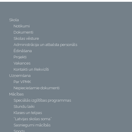
Skola
Notikumi
Dokumenti
Skolas vēsture
Administrācija un atbalsta personāls
Ēdināšana
Projekti
Vakances
Kontakti un Rekvizīti
Uzņemšana
Par VPMK
Nepieciešamie dokumenti
Mācības
Speciālās izglītības programmas
Stundu laiki
Klases un telpas
“Latvijas skolas soma”
Sasniegumi mācībās
Sports