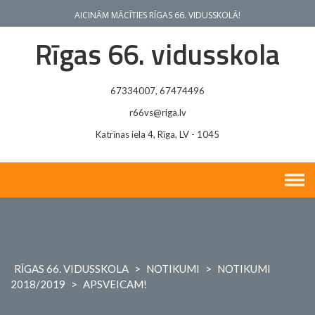
Skip
AICINĀM MĀCĪTIES RĪGAS 66. VIDUSSKOLĀ!
to
content
Rīgas 66. vidusskola
67334007, 67474496
r66vs@riga.lv
Katrīnas iela 4, Rīga, LV - 1045
RĪGAS 66. VIDUSSKOLA
>
NOTIKUMI
>
NOTIKUMI
2018/2019
>
APSVEICAM!