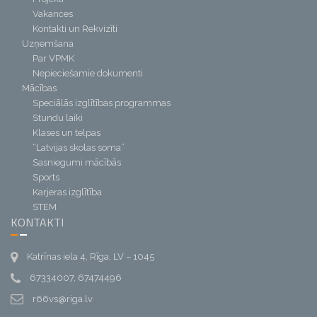
Vakances
Kontakti un Rekvizīti
Uzņemšana
Par VPMK
Nepieciešamie dokumenti
Mācības
Speciālās izglītības programmas
Stundu laiki
Klases un telpas
“Latvijas skolas soma”
Sasniegumi mācībās
Sports
Karjeras izglītība
STEM
KONTAKTI
Katrīnas iela 4, Rīga, LV – 1045
67334007, 67474496
r66vs@riga.lv