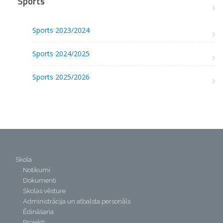
Sports
Sports 2023/2024
Sports 2024/2025
Sports 2025/2026
Skola
Notikumi
Dokumenti
Skolas vēsture
Administrācija un atbalsta personāls
Ēdināšana
Projekti