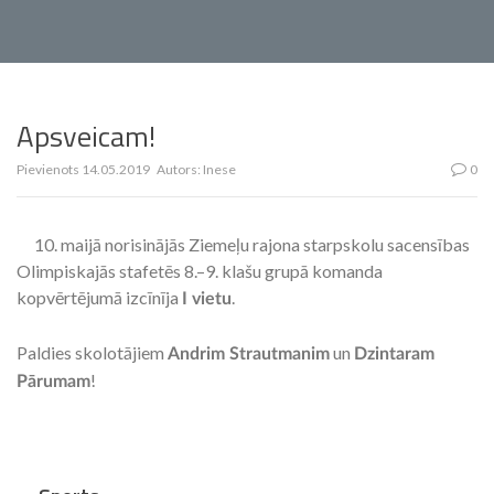
Apsveicam!
Pievienots
14.05.2019
Autors:
Inese
0
10. maijā norisinājās Ziemeļu rajona starpskolu sacensības
Olimpiskajās stafetēs 8.–9. klašu grupā komanda
kopvērtējumā izcīnīja
.
I vietu
Paldies skolotājiem
un
Andrim Strautmanim
Dzintaram
!
Pārumam