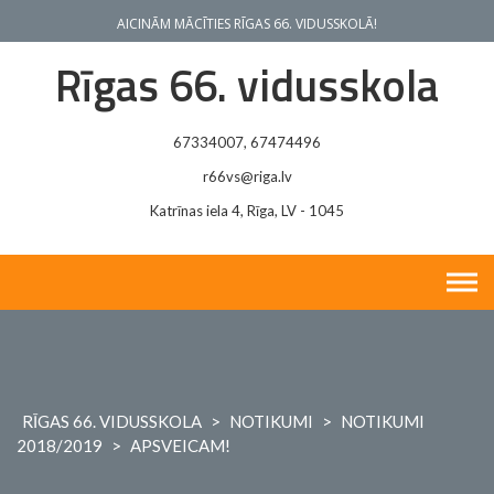
Skip
AICINĀM MĀCĪTIES RĪGAS 66. VIDUSSKOLĀ!
to
content
Rīgas 66. vidusskola
67334007, 67474496
r66vs@riga.lv
Katrīnas iela 4, Rīga, LV - 1045
RĪGAS 66. VIDUSSKOLA
>
NOTIKUMI
>
NOTIKUMI
2018/2019
>
APSVEICAM!