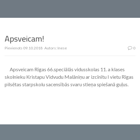
Apsveicam!
Pievienots
09.10.2018
Autors:
Inese
0
Apsveicam Rīgas 66.speciālās vidusskolas 11. a klases
skolnieku Kristapu Vidvudu Malāniņu ar izcīnītu I vietu Rīgas
pilsētas starpskolu sacensībās svaru stieņa spiešanā guļus.