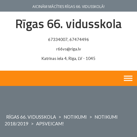
Skip
AICINĀM MĀCĪTIES RĪGAS 66. VIDUSSKOLĀ!
to
content
Rīgas 66. vidusskola
67334007, 67474496
r66vs@riga.lv
Katrīnas iela 4, Rīga, LV - 1045
RĪGAS 66. VIDUSSKOLA
>
NOTIKUMI
>
NOTIKUMI
2018/2019
>
APSVEICAM!