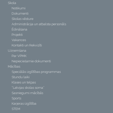
Skola
Notikumi
Dokumenti
Skolas vēsture
Administrācija un atbalsta personāls
Ēdināšana
Projekti
Vakances
Kontakti un Rekvizīti
Uzņemšana
Par VPMK
Nepieciešamie dokumenti
Mācības
Speciālās izglītības programmas
Stundu laiki
Klases un telpas
“Latvijas skolas soma”
Sasniegumi mācībās
Sports
Karjeras izglītība
STEM