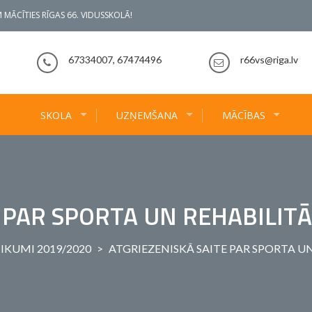
 MĀCĪTIES RĪGAS 66. VIDUSSKOLĀ!
67334007, 67474496
r66vs@riga.lv
SKOLA
UZŅEMŠANA
MĀCĪBAS
E PAR SPORTA UN REHABILIT
IKUMI 2019/2020
>
ATGRIEZENISKĀ SAITE PAR SPORTA 