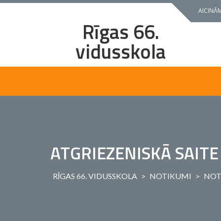
Skip
AICINĀM
to
Rīgas 66.
content
vidusskola
ATGRIEZENISKĀ SAIT
RĪGAS 66. VIDUSSKOLA
>
NOTIKUMI
>
NOT