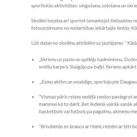
sportiskās aktivitātes: vingošana, soļošana un skrie
Skolēni turpina arī sportot izmantojot tiešsaistes 
fotouzņēmums no nodarbības iekārtajās lentās. Kād
Lūk dažas no skolēnu atbildēm uz jautājumu: “ Kādas 
„Skrienu uz pastu un spēlēju badmintonu. Dodos
smilšu karjerā. Staigāju pa baļķi. Skrienu apkārt 
„Esmu aktīvs un smaidīgs, sportoju pie Daugava
“Vismaz pāris reizes nedēļā cenšos pavingrot 
mammai kā to darīt. Bet ikdienā vairāk sanāk akt
basketbols vai futbols pa pagalmu, akmeņu me
“Brīvdienās es braucu ar riteni, reizēm ar tēti 