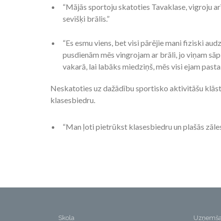
“Mājās sportoju skatoties Tavaklase, vigroju arī
sevišķi brālis.”
“Es esmu viens, bet visi pārējie mani fiziski au
pusdienām mēs vingrojam ar brāli, jo viņam sāp
vakarā, lai labāks miedziņš, mēs visi ejam pasta
Neskatoties uz dažādību sportisko aktivitāšu klāst
klasesbiedru.
“Man ļoti pietrūkst klasesbiedru un plašās zāles
Skola
Uzņemš