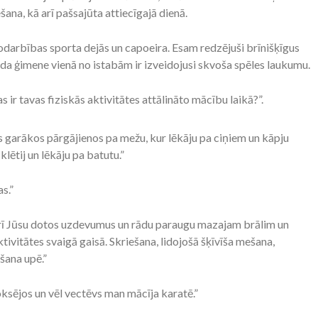
šana, kā arī pašsajūta attiecīgajā dienā.
nodarbības sporta dejās un capoeira. Esam redzējuši brīnišķīgus
a ģimene vienā no istabām ir izveidojusi skvoša spēles laukumu.
ir tavas fiziskās aktivitātes attālināto mācību laikā?”.
 garākos pārgājienos pa mežu, kur lēkāju pa ciņiem un kāpju
klētij un lēkāju pa batutu.”
s.”
arī Jūsu dotos uzdevumus un rādu paraugu mazajam brālim un
ivitātes svaigā gaisā. Skriešana, lidojošā šķīvīša mešana,
šana upē.”
boksējos un vēl vectēvs man mācīja karatē.”