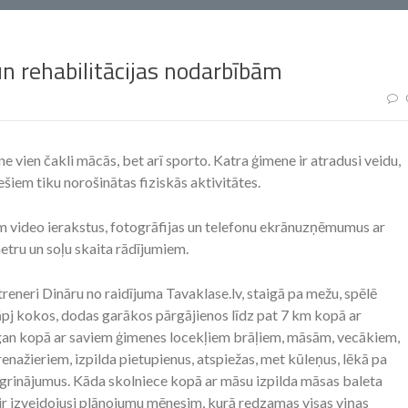
un rehabilitācijas nodarbībām
e vien čakli mācās, bet arī sporto. Katra ģimene ir atradusi veidu,
ešiem tiku norošinātas fiziskās aktivitātes.
em video ierakstus, fotogrāfijas un telefonu ekrānuzņēmumus ar
etru un soļu skaita rādījumiem.
treneri Dināru no raidījuma Tavaklase.lv, staigā pa mežu, spēlē
kāpj kokos, dodas garākos pārgājienos līdz pat 7 km kopā ar
us gan kopā ar saviem ģimenes locekļiem brāļiem, māsām, vecākiem,
renažieriem, izpilda pietupienus, atspiežas, met kūleņus, lēkā pa
ingrinājumus. Kāda skolniece kopā ar māsu izpilda māsas baleta
ir izveidojusi plānojumu mēnesim, kurā redzamas visas viņas