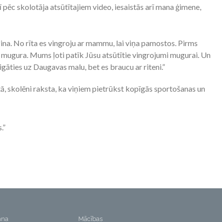
 pēc skolotāja atsūtītajiem video, iesaistās arī mana ģimene,
dzina. No rīta es vingroju ar mammu, lai viņa pamostos. Pirms
 mugura. Mums ļoti patīk Jūsu atsūtītie vingrojumi mugurai. Un
igāties uz Daugavas malu, bet es braucu ar riteni.”
ā, skolēni raksta, ka viņiem pietrūkst kopīgās sportošanas un
.”
ana
Mācības