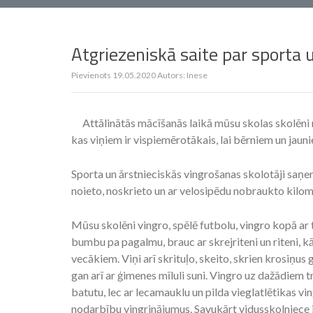
Atgriezeniskā saite par sporta 
Pievienots
19.05.2020
Autors:
Inese
Attālinātās mācīšanās laikā mūsu skolas skolēni n
kas viņiem ir vispiemērotākais, lai bērniem un jauni
Sporta un ārstnieciskās vingrošanas skolotāji saņ
noieto, noskrieto un ar velosipēdu nobraukto kilom
Mūsu skolēni vingro, spēlē futbolu, vingro kopā ar 
bumbu pa pagalmu, brauc ar skrejriteni un riteni, 
vecākiem. Viņi arī skrituļo, skeito, skrien krosiņ
gan arī ar ģimenes mīluli suni. Vingro uz dažādiem t
batutu, lec ar lecamauklu un pilda vieglatlētikas v
nodarbību vingrinājumus. Savukārt vidusskolniece 