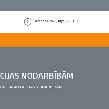
Katrīnas iela 4, Rīga, LV - 1045
ĀCIJAS NODARBĪBĀM
UN REHABILITĀCIJAS NODARBĪBĀM