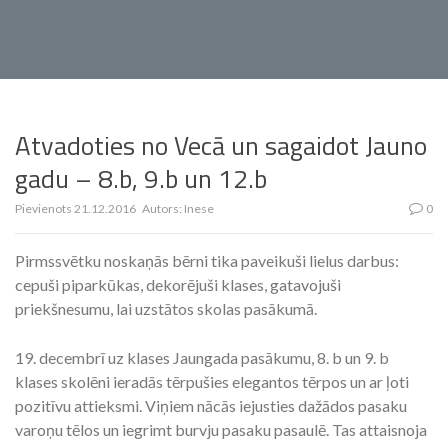
Atvadoties no Vecā un sagaidot Jauno
gadu – 8.b, 9.b un 12.b
Pievienots
21.12.2016
Autors:
Inese
0
Pirmssvētku noskaņās bērni tika paveikuši lielus darbus:
cepuši piparkūkas, dekorējuši klases, gatavojuši
priekšnesumu, lai uzstātos skolas pasākumā.
19. decembrī uz klases Jaungada pasākumu, 8. b un 9. b
klases skolēni ieradās tērpušies elegantos tērpos un ar ļoti
pozitīvu attieksmi. Viņiem nācās iejusties dažādos pasaku
varoņu tēlos un iegrimt burvju pasaku pasaulē. Tas attaisnoja