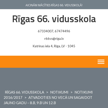
Skip
AICINĀM MĀCĪTIES RĪGAS 66. VIDUSSKOLĀ!
to
content
Rīgas 66. vidusskola
67334007, 67474496
r66vs@riga.lv
Katrīnas iela 4, Rīga, LV - 1045
RĪGAS 66. VIDUSSKOLA
>
NOTIKUMI
>
NOTIKUMI
2016/2017
>
ATVADOTIES NO VECĀ UN SAGAIDOT
JAUNO GADU – 8.B, 9.B UN 12.B