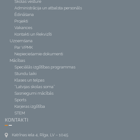
Skolas vēsture
Administrācija un atbalsta personāls
Ēdināšana
Projekti
Vakances
Kontakti un Rekvizīti
Uzņemšana
Par VPMK
Nepieciešamie dokumenti
Mācības
Speciālās izglītības programmas
Stundu laiki
Klases un telpas
“Latvijas skolas soma”
Sasniegumi mācībās
Sports
Karjeras izglītība
STEM
KONTAKTI
Katrīnas iela 4, Rīga, LV – 1045