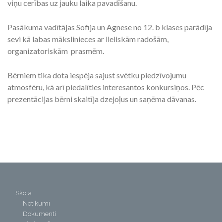
viņu cerības uz jauku laika pavadīšanu.
Pasākuma vadītājas Sofija un Agnese no 12. b klases parādīja
sevi kā labas mākslinieces ar lieliskām radošām,
organizatoriskām prasmēm.
Bērniem tika dota iespēja sajust svētku piedzīvojumu
atmosfēru, kā arī piedalīties interesantos konkursiņos. Pēc
prezentācijas bērni skaitīja dzejoļus un saņēma dāvanas.
Skola
Notikumi
Dokumenti