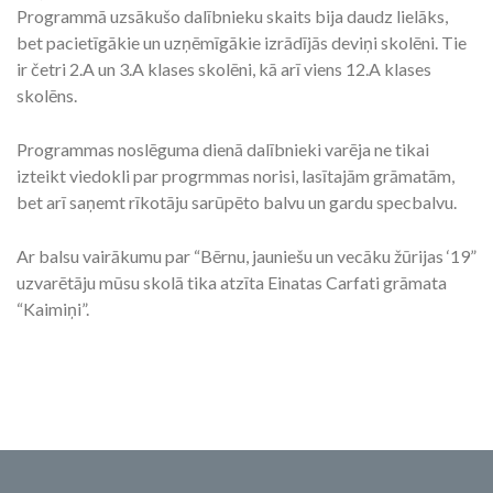
Programmā uzsākušo dalībnieku skaits bija daudz lielāks,
bet pacietīgākie un uzņēmīgākie izrādījās deviņi skolēni. Tie
ir četri 2.A un 3.A klases skolēni, kā arī viens 12.A klases
skolēns.
Programmas noslēguma dienā dalībnieki varēja ne tikai
izteikt viedokli par progrmmas norisi, lasītajām grāmatām,
bet arī saņemt rīkotāju sarūpēto balvu un gardu specbalvu.
Ar balsu vairākumu par “Bērnu, jauniešu un vecāku žūrijas ‘19”
uzvarētāju mūsu skolā tika atzīta Einatas Carfati grāmata
“Kaimiņi”.