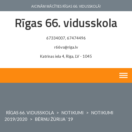
Skip
AICINĀM MĀCĪTIES RĪGAS 66. VIDUSSKOLĀ!
to
content
Rīgas 66. vidusskola
67334007, 67474496
r66vs@riga.lv
Katrīnas iela 4, Rīga, LV - 1045
RĪGAS 66. VIDUSSKOLA
>
NOTIKUMI
>
NOTIKUMI
2019/2020
>
BĒRNU ŽŪRIJA `19