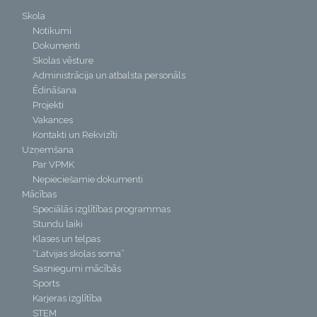
Skola
Notikumi
Dokumenti
Skolas vēsture
Administrācija un atbalsta personāls
Ēdināšana
Projekti
Vakances
Kontakti un Rekvizīti
Uzņemšana
Par VPMK
Nepieciešamie dokumenti
Mācības
Speciālās izglītības programmas
Stundu laiki
Klases un telpas
“Latvijas skolas soma”
Sasniegumi mācībās
Sports
Karjeras izglītība
STEM