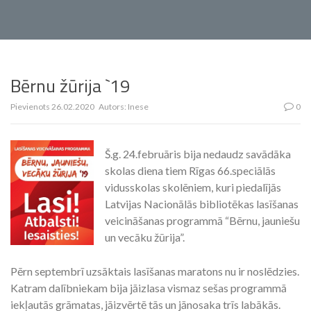
Bērnu žūrija `19
Pievienots
26.02.2020
Autors:
Inese
0
Š.g. 24.februāris bija nedaudz savādāka
skolas diena tiem Rīgas 66.speciālās
vidusskolas skolēniem, kuri piedalījās
Latvijas Nacionālās bibliotēkas lasīšanas
veicināšanas programmā “Bērnu, jauniešu
un vecāku žūrija”.
Pērn septembrī uzsāktais lasīšanas maratons nu ir noslēdzies.
Katram dalībniekam bija jāizlasa vismaz sešas programmā
iekļautās grāmatas, jāizvērtē tās un jānosaka trīs labākās.