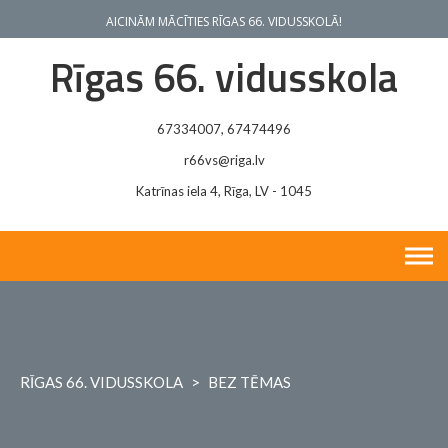
Skip
AICINĀM MĀCĪTIES RĪGAS 66. VIDUSSKOLĀ!
to
content
Rīgas 66. vidusskola
67334007, 67474496
r66vs@riga.lv
Katrīnas iela 4, Rīga, LV - 1045
RĪGAS 66. VIDUSSKOLA
>
BEZ TĒMAS