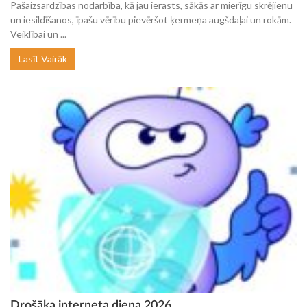
Pašaizsardzības nodarbība, kā jau ierasts, sākās ar mierīgu skrējienu
un iesildīšanos, īpašu vērību pievēršot ķermeņa augšdaļai un rokām.
Veiklībai un ...
Lasīt Vairāk
Drošāka interneta diena 2026