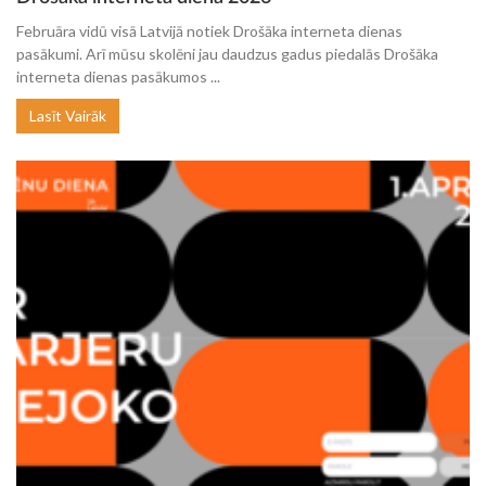
Februāra vidū visā Latvijā notiek Drošāka interneta dienas
pasākumi. Arī mūsu skolēni jau daudzus gadus piedalās Drošāka
interneta dienas pasākumos ...
Lasīt Vairāk