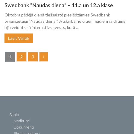
Swedbank “Naudas diena” – 11.a un 12.a klase
Oktobra pēdējā dienā tiešsaistē pieslēdzāmies Swedbank
organizētajai “Naudas dienai”. Atšķirībā no citiem gadiem raidījums
bija veidots kā interaktīvs kvests, kurā ...
Lasīt Vairāk
1
2
3
›
Skola
Notikumi
Dokumenti
Skolas vēsture