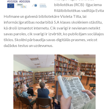
bibliotēkas (RCB) Iļģuciema
filiālbibliotēkas vadītāja Evita
Hofmane un galvenā bibliotekāre Violeta Tilta, lai
informācijpratības nodarbībā 5.A klases skolēniem stāstītu,
kā droši izmantot internetu. Cik svarīgi ir nevienam neteikt
savas paroles, cik svarīgi ir izvērtēt, ko publicējam sociālajos
tīklos. Skolēni pārbaudīja savas digitālās prasmes, veicot
dažādus testus un uzdevumus.