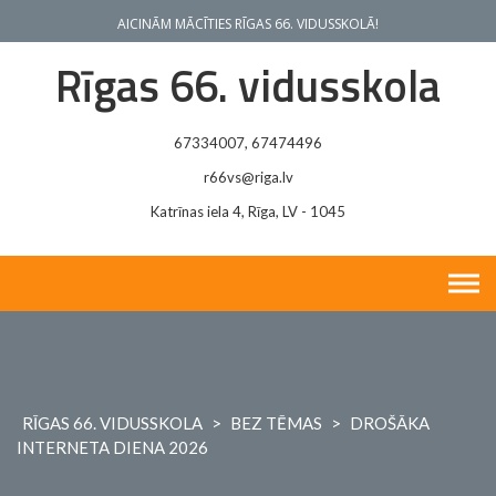
Skip
AICINĀM MĀCĪTIES RĪGAS 66. VIDUSSKOLĀ!
to
content
Rīgas 66. vidusskola
67334007, 67474496
r66vs@riga.lv
Katrīnas iela 4, Rīga, LV - 1045
RĪGAS 66. VIDUSSKOLA
>
BEZ TĒMAS
>
DROŠĀKA
INTERNETA DIENA 2026