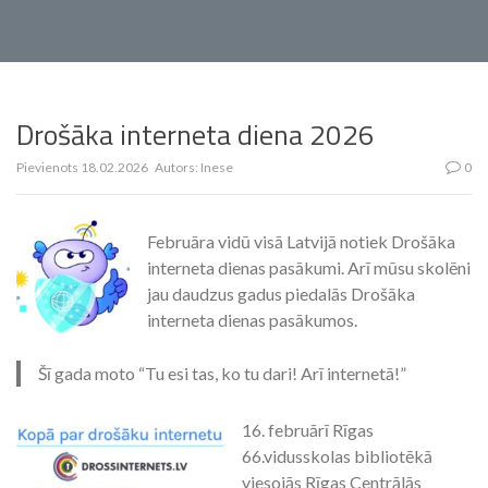
Drošāka interneta diena 2026
Pievienots
18.02.2026
Autors:
Inese
0
Februāra vidū visā Latvijā notiek Drošāka
interneta dienas pasākumi. Arī mūsu skolēni
jau daudzus gadus piedalās Drošāka
interneta dienas pasākumos.
Šī gada moto “Tu esi tas, ko tu dari! Arī internetā!”
16. februārī Rīgas
66.vidusskolas bibliotēkā
viesojās Rīgas Centrālās