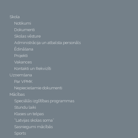
Skola
Notikumi
Dokumenti
Skolas vēsture
Administrācija un atbalsta personāls
Ēdināšana
Projekti
Vakances
Kontakti un Rekvizīti
Uzņemšana
Par VPMK
Nepieciešamie dokumenti
Mācības
Speciālās izglītības programmas
Stundu laiki
Klases un telpas
“Latvijas skolas soma”
Sasniegumi mācībās
Sports