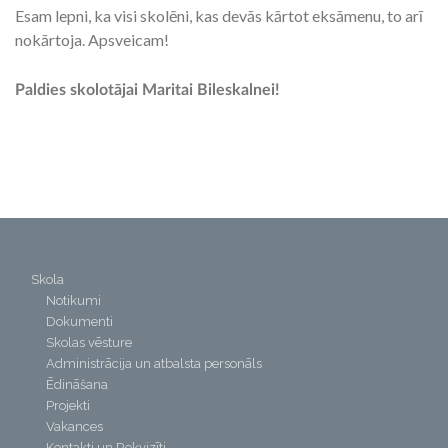
Esam lepni, ka visi skolēni, kas devās kārtot eksāmenu, to arī
nokārtoja. Apsveicam!
Paldies skolotājai Maritai Bileskalnei!
Skola
Notikumi
Dokumenti
Skolas vēsture
Administrācija un atbalsta personāls
Ēdināšana
Projekti
Vakances
Kontakti un Rekvizīti