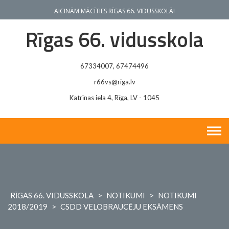
Skip
AICINĀM MĀCĪTIES RĪGAS 66. VIDUSSKOLĀ!
to
content
Rīgas 66. vidusskola
67334007, 67474496
r66vs@riga.lv
Katrīnas iela 4, Rīga, LV - 1045
RĪGAS 66. VIDUSSKOLA
>
NOTIKUMI
>
NOTIKUMI
2018/2019
>
CSDD VELOBRAUCĒJU EKSĀMENS