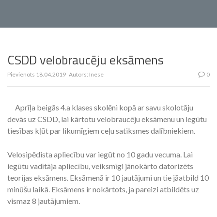
CSDD velobraucēju eksāmens
Pievienots
18.04.2019
Autors:
Inese
0
Aprīļa beigās 4.a klases skolēni kopā ar savu skolotāju
devās uz CSDD, lai kārtotu velobraucēju eksāmenu un iegūtu
tiesības kļūt par likumīgiem ceļu satiksmes dalībniekiem.
Velosipēdista apliecību var iegūt no 10 gadu vecuma. Lai
iegūtu vadītāja apliecību, veiksmīgi jānokārto datorizēts
teorijas eksāmens. Eksāmenā ir 10 jautājumi un tie jāatbild 10
minūšu laikā. Eksāmens ir nokārtots, ja pareizi atbildēts uz
vismaz 8 jautājumiem.