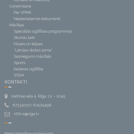
Uzņemšana
Par VPMK
Nepieciešamie dokumenti
Mācības
Speciālās izglītības programmas
Stundu laiki
Klases un telpas
“Latvijas skolas soma”
Sasniegumi mācībās
Sports
Karjeras izglītība
STEM
KONTAKTI
Katrīnas iela 4, Rīga, LV – 1045
67334007, 67474496
r66vs@riga.lv
Piekļūstamības paziņojums