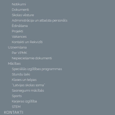
Notikumi
Dokumenti
Skolas vēsture
Administrācija un atbalsta personāls
Ēdināšana
Projekti
Vakances
Kontakti un Rekvizīti
Uzņemšana
Par VPMK
Nepieciešamie dokumenti
Mācības
Speciālās izglītības programmas
Stundu laiki
Klases un telpas
“Latvijas skolas soma”
Sasniegumi mācībās
Sports
Karjeras izglītība
STEM
KONTAKTI