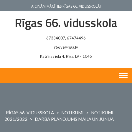
Skip
AICINĀM MĀCĪTIES RĪGAS 66. VIDUSSKOLĀ!
to
content
Rīgas 66. vidusskola
67334007, 67474496
r66vs@riga.lv
Katrīnas iela 4, Rīga, LV - 1045
RĪGAS 66. VIDUSSKOLA
>
NOTIKUMI
>
NOTIKUMI
2021/2022
>
DARBA PLĀNOJUMS MAIJĀ UN JŪNIJĀ