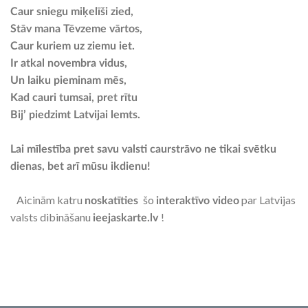
Caur sniegu miķelīši zied,
Stāv mana Tēvzeme vārtos,
Caur kuriem uz ziemu iet.
Ir atkal novembra vidus,
Un laiku pieminam mēs,
Kad cauri tumsai, pret rītu
Bij’ piedzimt Latvijai lemts.
Lai mīlestība pret savu valsti caurstrāvo ne tikai svētku
dienas, bet arī mūsu ikdienu!
Aicinām katru
šo
par Latvijas
noskatīties
interaktīvo video
valsts dibināšanu
!
ieejaskarte.lv