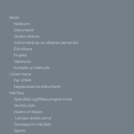
Skola
Notikumi
Dokumenti
Skolas vēsture
Administrācija un atbalsta personāls
Ēdināšana
Projekti
Vakances
Kontakti un Rekvizīti
Uzņemšana
Par VPMK
Nepieciešamie dokumenti
Mācības
Speciālās izglītības programmas
Stundu laiki
Klases un telpas
“Latvijas skolas soma”
Sasniegumi mācībās
Sports