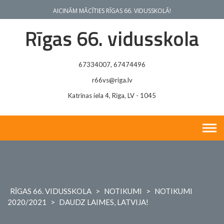
Skip
AICINĀM MĀCĪTIES RĪGAS 66. VIDUSSKOLĀ!
to
content
Rīgas 66. vidusskola
67334007, 67474496
r66vs@riga.lv
Katrīnas iela 4, Rīga, LV - 1045
RĪGAS 66. VIDUSSKOLA
>
NOTIKUMI
>
NOTIKUMI
2020/2021
>
DAUDZ LAIMES, LATVIJA!