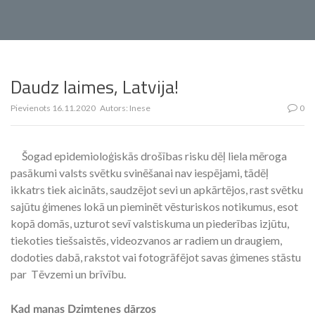
Daudz laimes, Latvija!
Pievienots
16.11.2020
Autors:
Inese
0
Šogad epidemioloģiskās drošības risku dēļ liela mēroga
pasākumi valsts svētku svinēšanai nav iespējami, tādēļ
ikkatrs tiek aicināts, saudzējot sevi un apkārtējos, rast svētku
sajūtu ģimenes lokā un pieminēt vēsturiskos notikumus, esot
kopā domās, uzturot sevī valstiskuma un piederības izjūtu,
tiekoties tiešsaistēs, videozvanos ar radiem un draugiem,
dodoties dabā, rakstot vai fotogrāfējot savas ģimenes stāstu
par Tēvzemi un brīvību.
Kad manas Dzimtenes dārzos