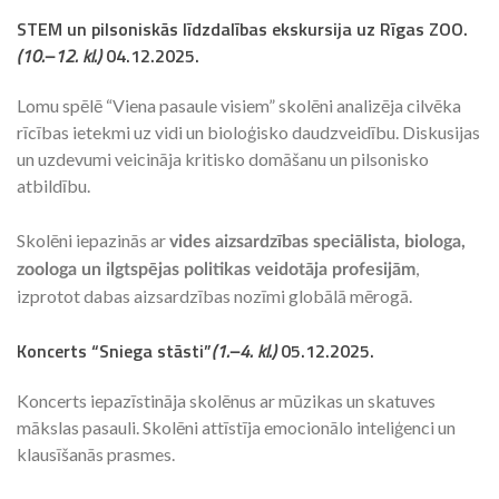
STEM un pilsoniskās līdzdalības ekskursija uz Rīgas ZOO.
(10.–12. kl.)
04.12.2025
.
Lomu spēlē “Viena pasaule visiem” skolēni analizēja cilvēka
rīcības ietekmi uz vidi un bioloģisko daudzveidību. Diskusijas
un uzdevumi veicināja kritisko domāšanu un pilsonisko
atbildību.
Skolēni iepazinās ar
vides aizsardzības speciālista, biologa,
,
zoologa un ilgtspējas politikas veidotāja profesijām
izprotot dabas aizsardzības nozīmi globālā mērogā.
Koncerts “Sniega stāsti”
(1.–4. kl.)
05.12.2025.
Koncerts iepazīstināja skolēnus ar mūzikas un skatuves
mākslas pasauli. Skolēni attīstīja emocionālo inteliģenci un
klausīšanās prasmes.