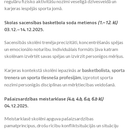
regulāru fizisko aktivitāšu nozīmi veselīgā dzīvesveidā un
karjeras iespējās sporta jomā.
Skolas sacensības basketbola soda metienos
(1.–12. kl.)
03.12.–14.12.2025
.
Sacensībās skolēni trenēja precizitāti, koncentrēšanās spējas
un emocionālo noturību. Individuālais formāts ļāva katram
skolēnam izvērtēt savas spējas un izvirzīt personīgos mērķus.
Karjeras kontekstā skolēni iepazinās ar
basketbolista, sporta
, izprotot sporta
trenera un sporta tiesneša profesijām
nozīmi personīgās disciplīnas un mērķtiecības veidošanā.
Pašaizsardzības meistarklase
(4.a, 4.b, 6.a, 6.b kl.)
04.12.2025.
Meistarklasē skolēni apguva pašaizsardzības
pamatprincipus, drošu rīcību konfliktsituācijās un situāciju