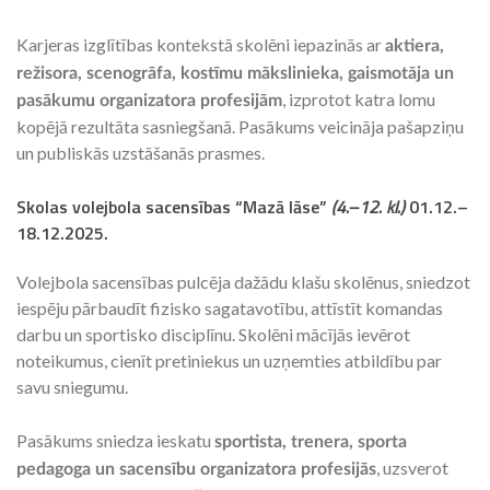
Karjeras izglītības kontekstā skolēni iepazinās ar
aktiera,
režisora, scenogrāfa, kostīmu mākslinieka, gaismotāja un
, izprotot katra lomu
pasākumu organizatora profesijām
kopējā rezultāta sasniegšanā. Pasākums veicināja pašapziņu
un publiskās uzstāšanās prasmes.
Skolas volejbola sacensības “Mazā lāse”
(4.–12. kl.)
01.12.–
18.12.2025
.
Volejbola sacensības pulcēja dažādu klašu skolēnus, sniedzot
iespēju pārbaudīt fizisko sagatavotību, attīstīt komandas
darbu un sportisko disciplīnu. Skolēni mācījās ievērot
noteikumus, cienīt pretiniekus un uzņemties atbildību par
savu sniegumu.
Pasākums sniedza ieskatu
sportista, trenera, sporta
, uzsverot
pedagoga un sacensību organizatora profesijās