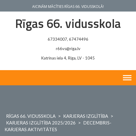
Skip
AICINĀM MĀCĪTIES RĪGAS 66. VIDUSSKOLĀ!
to
content
Rīgas 66. vidusskola
67334007, 67474496
r66vs@riga.lv
Katrīnas iela 4, Rīga, LV - 1045
RĪGAS 66. VIDUSSKOLA
>
KARJERAS IZGLĪTĪBA
>
KARJERAS IZGLĪTĪBA 2025/2026
>
DECEMBRIS-
KARJERAS AKTIVITĀTES