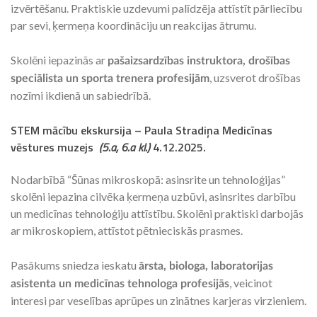
izvērtēšanu. Praktiskie uzdevumi palīdzēja attīstīt pārliecību
par sevi, ķermeņa koordināciju un reakcijas ātrumu.
Skolēni iepazinās ar
pašaizsardzības instruktora, drošības
, uzsverot drošības
speciālista un sporta trenera profesijām
nozīmi ikdienā un sabiedrībā.
STEM mācību ekskursija – Paula Stradiņa Medicīnas
vēstures muzejs
(5.a, 6.a kl.)
4.12.2025
.
Nodarbībā “Šūnas mikroskopā: asinsrite un tehnoloģijas”
skolēni iepazina cilvēka ķermeņa uzbūvi, asinsrites darbību
un medicīnas tehnoloģiju attīstību. Skolēni praktiski darbojās
ar mikroskopiem, attīstot pētnieciskās prasmes.
Pasākums sniedza ieskatu
ārsta, biologa, laboratorijas
, veicinot
asistenta un medicīnas tehnologa profesijās
interesi par veselības aprūpes un zinātnes karjeras virzieniem.