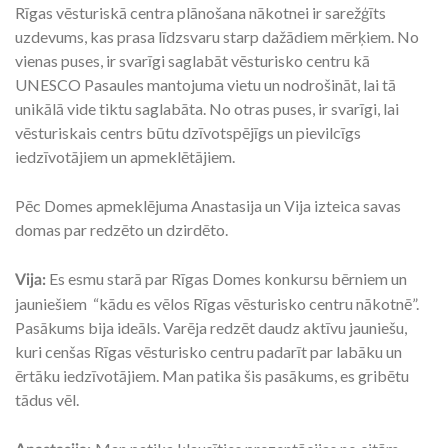
Rīgas vēsturiskā centra plānošana nākotnei ir sarežģīts
uzdevums, kas prasa līdzsvaru starp dažādiem mērķiem. No
vienas puses, ir svarīgi saglabāt vēsturisko centru kā
UNESCO Pasaules mantojuma vietu un nodrošināt, lai tā
unikālā vide tiktu saglabāta. No otras puses, ir svarīgi, lai
vēsturiskais centrs būtu dzīvotspējīgs un pievilcīgs
iedzīvotājiem un apmeklētājiem.
Pēc Domes apmeklējuma Anastasija un Vija izteica savas
domas par redzēto un dzirdēto.
Es esmu starā par Rīgas Domes konkursu bērniem un
Vija:
jauniešiem “kādu es vēlos Rīgas vēsturisko centru nākotnē”.
Pasākums bija ideāls. Varēja redzēt daudz aktīvu jauniešu,
kuri cenšas Rīgas vēsturisko centru padarīt par labāku un
ērtāku iedzīvotājiem. Man patika šis pasākums, es gribētu
tādus vēl.