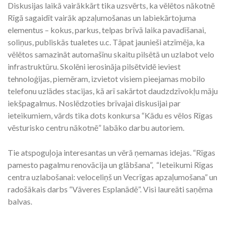
Diskusijas laikā vairākkārt tika uzsvērts, ka vēlētos nākotnē
Rīgā sagaidīt vairāk apzaļumošanas un labiekārtojuma
elementus – kokus, parkus, telpas brīvā laika pavadīšanai,
soliņus, publiskās tualetes u.c. Tāpat jaunieši atzīmēja, ka
vēlētos samazināt automašīnu skaitu pilsētā un uzlabot velo
infrastruktūru. Skolēni ierosināja pilsētvidē ieviest
tehnoloģijas, piemēram, izvietot visiem pieejamas mobilo
telefonu uzlādes stacijas, kā arī sakārtot daudzdzīvokļu māju
iekšpagalmus. Noslēdzoties brīvajai diskusijai par
ieteikumiem, vārds tika dots konkursa “Kādu es vēlos Rīgas
vēsturisko centru nākotnē” labāko darbu autoriem.
Tie atspoguļoja interesantas un vērā ņemamas idejas. “Rīgas
pamesto pagalmu renovācija un glābšana”, “Ieteikumi Rīgas
centra uzlabošanai: veloceliņš un Vecrīgas apzaļumošana” un
radošākais darbs “Vāveres Esplanādē”. Visi laureāti saņēma
balvas.