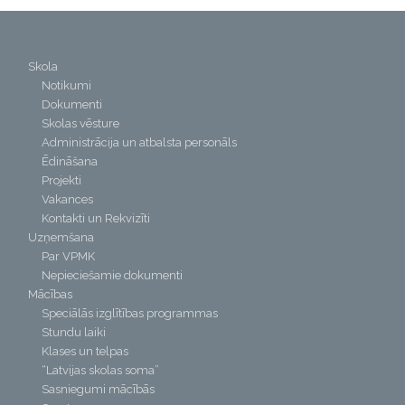
Skola
Notikumi
Dokumenti
Skolas vēsture
Administrācija un atbalsta personāls
Ēdināšana
Projekti
Vakances
Kontakti un Rekvizīti
Uzņemšana
Par VPMK
Nepieciešamie dokumenti
Mācības
Speciālās izglītības programmas
Stundu laiki
Klases un telpas
“Latvijas skolas soma”
Sasniegumi mācībās