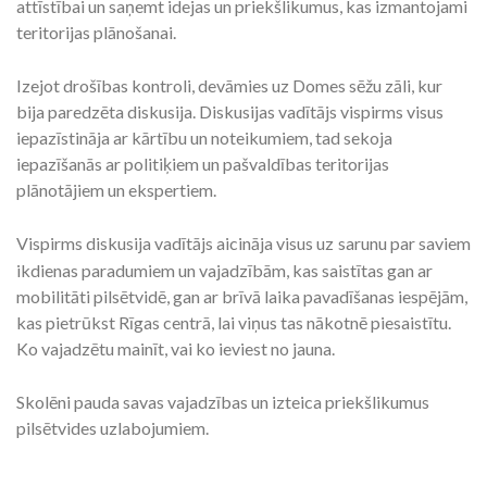
attīstībai un saņemt idejas un priekšlikumus, kas izmantojami
teritorijas plānošanai.
Izejot drošības kontroli, devāmies uz Domes sēžu zāli, kur
bija paredzēta diskusija. Diskusijas vadītājs vispirms visus
iepazīstināja ar kārtību un noteikumiem, tad sekoja
iepazīšanās ar politiķiem un pašvaldības teritorijas
plānotājiem un ekspertiem.
Vispirms diskusija vadītājs aicināja visus uz
sarunu par saviem
ikdienas paradumiem un vajadzībām, kas saistītas gan ar
mobilitāti pilsētvidē, gan ar brīvā laika pavadīšanas iespējām,
kas pietrūkst Rīgas centrā, lai viņus tas nākotnē piesaistītu.
Ko vajadzētu mainīt, vai ko ieviest no jauna.
Skolēni pauda savas vajadzības un izteica priekšlikumus
pilsētvides uzlabojumiem.