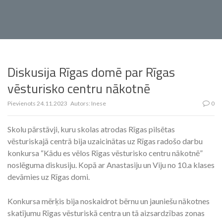
Diskusija Rīgas domē par Rīgas
vēsturisko centru nākotnē
Pievienots
24.11.2023
Autors:
Inese
0
Skolu pārstāvji, kuru skolas atrodas Rīgas pilsētas
vēsturiskajā centrā bija uzaicinātas uz Rīgas radošo darbu
konkursa “Kādu es vēlos Rīgas vēsturisko centru nākotnē”
noslēguma diskusiju. Kopā ar Anastasiju un Viju no 10.a klases
devāmies uz Rīgas domi.
Konkursa mērķis bija noskaidrot bērnu un jauniešu nākotnes
skatījumu Rīgas vēsturiskā centra un tā aizsardzības zonas