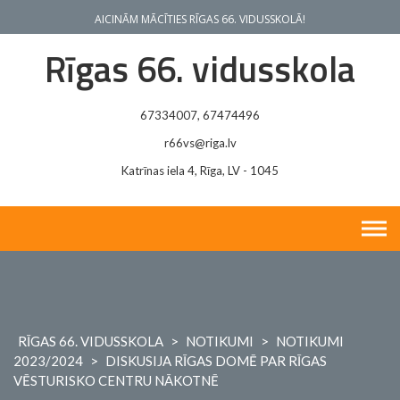
Skip
AICINĀM MĀCĪTIES RĪGAS 66. VIDUSSKOLĀ!
to
content
Rīgas 66. vidusskola
67334007, 67474496
r66vs@riga.lv
Katrīnas iela 4, Rīga, LV - 1045
RĪGAS 66. VIDUSSKOLA
>
NOTIKUMI
>
NOTIKUMI
2023/2024
>
DISKUSIJA RĪGAS DOMĒ PAR RĪGAS
VĒSTURISKO CENTRU NĀKOTNĒ