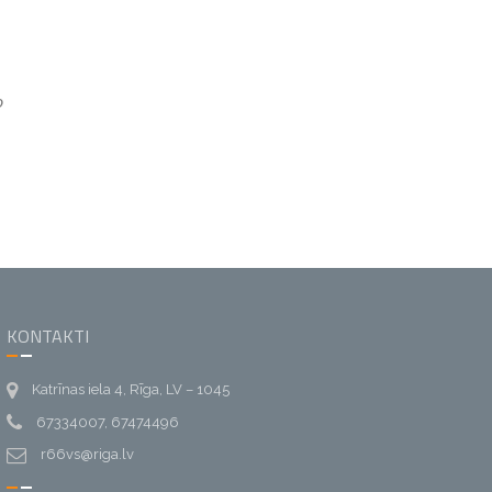
o
KONTAKTI
Katrīnas iela 4, Rīga, LV – 1045
67334007, 67474496
r66vs@riga.lv