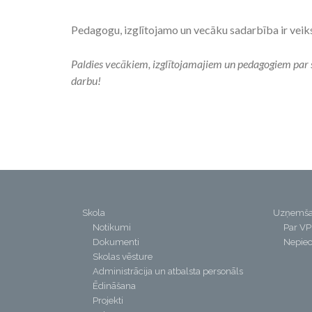
Pedagogu, izglītojamo un vecāku sadarbība ir veik
Paldies vecākiem, izglītojamajiem un pedagogiem par sa
darbu!
Skola
Uzņemš
Notikumi
Par V
Dokumenti
Nepiec
Skolas vēsture
Administrācija un atbalsta personāls
Ēdināšana
Projekti