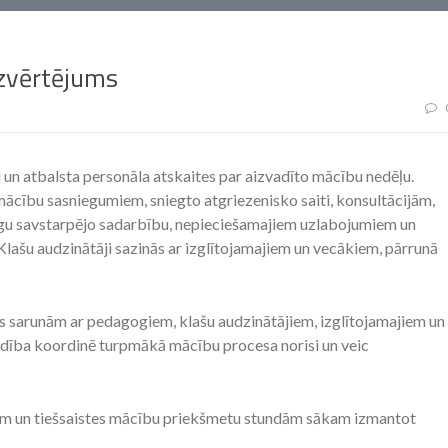
izvērtējums
n atbalsta personāla atskaites par aizvadīto mācību nedēļu.
 mācību sasniegumiem, sniegto atgriezenisko saiti, konsultācijām,
gu savstarpējo sadarbību, nepieciešamajiem uzlabojumiem un
 Klašu audzinātāji sazinās ar izglītojamajiem un vecākiem, pārrunā
s sarunām ar pedagogiem, klašu audzinātājiem, izglītojamajiem un
adība koordinē turpmākā mācību procesa norisi un veic
dām un tiešsaistes mācību priekšmetu stundām sākam izmantot