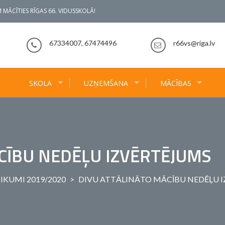
 MĀCĪTIES RĪGAS 66. VIDUSSKOLĀ!
67334007, 67474496
r66vs@riga.lv
SKOLA
UZŅEMŠANA
MĀCĪBAS
CĪBU NEDĒĻU IZVĒRTĒJUMS
IKUMI 2019/2020
>
DIVU ATTĀLINĀTO MĀCĪBU NEDĒĻU 