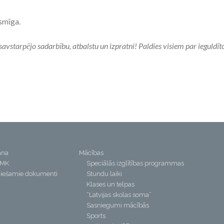
smīga.
vstarpējo sadarbību, atbalstu un izpratni! Paldies visiem par ieguldīt
ana
Mācības
PMK
Speciālās izglītības programmas
iešamie dokumenti
Stundu laiki
Klases un telpas
“Latvijas skolas soma”
Sasniegumi mācībās
Sports