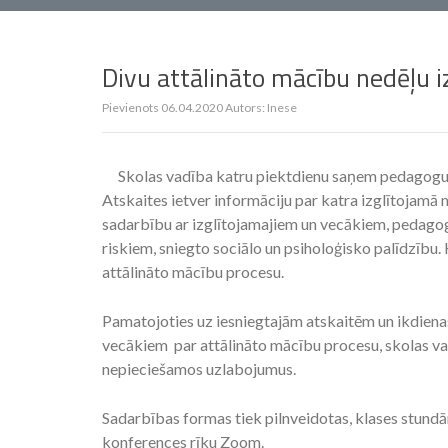
Divu attālināto mācību nedēļu 
Pievienots
06.04.2020
Autors:
Inese
Skolas vadība katru piektdienu saņem pedagogu u
Atskaites ietver informāciju par katra izglītojamā
sadarbību ar izglītojamajiem un vecākiem, pedago
riskiem, sniegto sociālo un psiholoģisko palīdzību.
attālināto mācību procesu.
Pamatojoties uz iesniegtajām atskaitēm un ikdiena
vecākiem par attālināto mācību procesu, skolas v
nepieciešamos uzlabojumus.
Sadarbības formas tiek pilnveidotas, klases stun
konferences rīku Zoom.