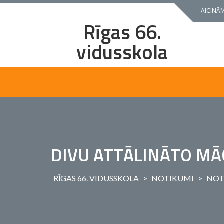
Skip
AICINĀM
to
Rīgas 66.
content
vidusskola
DIVU ATTĀLINĀTO MĀ
RĪGAS 66. VIDUSSKOLA
>
NOTIKUMI
>
NOT