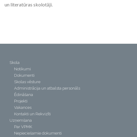
un literatūras skolotāji.
Skola
Notikumi
Dokumenti
Skolas vēsture
Administrācija un atbalsta personāls
Ēdināšana
Projekti
Vakances
Kontakti un Rekvizīti
Uzņemšana
Par VPMK
Nepieciešamie dokumenti