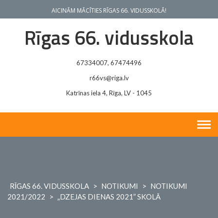
Skip
AICINĀM MĀCĪTIES RĪGAS 66. VIDUSSKOLĀ!
to
content
Rīgas 66. vidusskola
67334007, 67474496
r66vs@riga.lv
Katrīnas iela 4, Rīga, LV - 1045
RĪGAS 66. VIDUSSKOLA
>
NOTIKUMI
>
NOTIKUMI
2021/2022
>
„DZEJAS DIENAS 2021” SKOLĀ