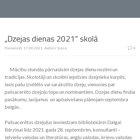
„Dzejas dienas 2021” skolā
Pievienots
17.09.2021
Autors:
Inese
0
Mācību stundās pārrunāsim dzejas dienu nozīmi un
tradīcijas. Skolotāji un skolēni iejutīsies dzejnieka kurpēs,
lasīs pašu izvēlēto vai sarakstīto dzeju, vienosies par
pašsacerēto dzejoļu topu un nominantiem. Dzejas dienu fināla
pasākumu, lasījumus un apbalvošanu plānojam septembra
beigās.
Pašsacerētos dzejoļus iesniedzam bibliotekārei Daigai
Bērziņai līdz 2021. gada 28. septembrim, konsultanti –
latviešu valodas un literatūras, angļu valodas, krievu valodas