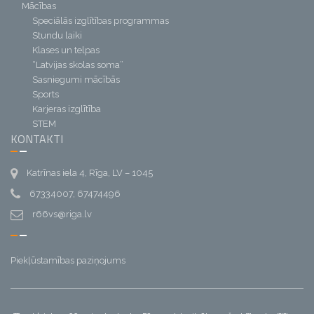
Mācības
Speciālās izglītības programmas
Stundu laiki
Klases un telpas
“Latvijas skolas soma”
Sasniegumi mācībās
Sports
Karjeras izglītība
STEM
KONTAKTI
Katrīnas iela 4, Rīga, LV – 1045
67334007, 67474496
r66vs@riga.lv
Piekļūstamības paziņojums