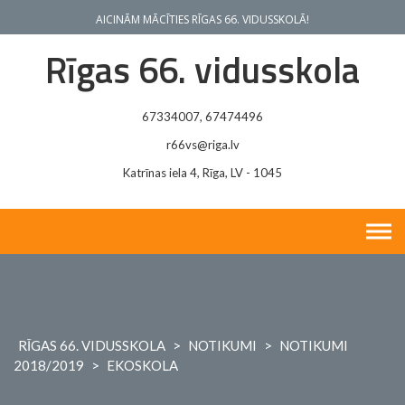
Skip
AICINĀM MĀCĪTIES RĪGAS 66. VIDUSSKOLĀ!
to
content
Rīgas 66. vidusskola
67334007, 67474496
r66vs@riga.lv
Katrīnas iela 4, Rīga, LV - 1045
RĪGAS 66. VIDUSSKOLA
>
NOTIKUMI
>
NOTIKUMI
2018/2019
>
EKOSKOLA