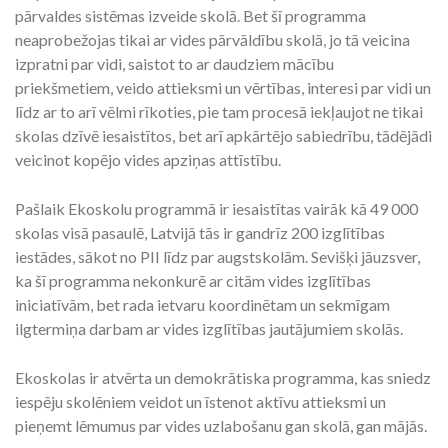
pārvaldes sistēmas izveide skolā. Bet šī programma
neaprobežojas tikai ar vides pārvāldību skolā, jo tā veicina
izpratni par vidi, saistot to ar daudziem mācību
priekšmetiem, veido attieksmi un vērtības, interesi par vidi un
līdz ar to arī vēlmi rīkoties, pie tam procesā iekļaujot ne tikai
skolas dzīvē iesaistītos, bet arī apkārtējo sabiedrību, tādējādi
veicinot kopējo vides apziņas attīstību.
Pašlaik Ekoskolu programmā ir iesaistītas vairāk kā 49 000
skolas visā pasaulē, Latvijā tās ir gandrīz 200 izglītības
iestādes, sākot no PII līdz par augstskolām. Sevišķi jāuzsver,
ka šī programma nekonkurē ar citām vides izglītības
iniciatīvām, bet rada ietvaru koordinētam un sekmīgam
ilgtermiņa darbam ar vides izglītības jautājumiem skolās.
Ekoskolas ir atvērta un demokrātiska programma, kas sniedz
iespēju skolēniem veidot un īstenot aktīvu attieksmi un
pieņemt lēmumus par vides uzlabošanu gan skolā, gan mājās.