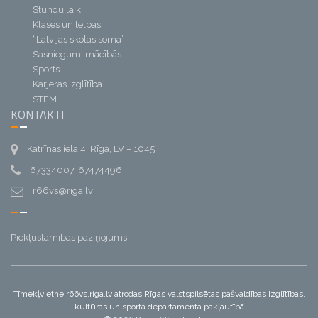
Stundu laiki
Klases un telpas
“Latvijas skolas soma”
Sasniegumi mācībās
Sports
Karjeras izglītība
STEM
KONTAKTI
Katrīnas iela 4, Rīga, LV – 1045
67334007, 67474496
r66vs@riga.lv
Piekļūstamības paziņojums
Tīmekļvietne r66vs.riga.lv atrodas Rīgas valstspilsētas pašvaldības Izglītības,
kultūras un sporta departamenta pakļautībā