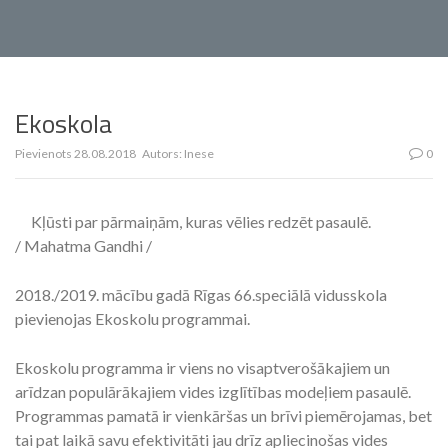
Ekoskola
Pievienots
28.08.2018
Autors:
Inese
0
Kļūsti par pārmaiņām, kuras vēlies redzēt pasaulē.
/ Mahatma Gandhi /
2018./2019. mācību gadā Rīgas 66.speciālā vidusskola
pievienojas Ekoskolu programmai.
Ekoskolu programma ir viens no visaptverošākajiem un
arīdzan populārākajiem vides izglītības modeļiem pasaulē.
Programmas pamatā ir vienkāršas un brīvi piemērojamas, bet
tai pat laikā savu efektivitāti jau drīz apliecinošas vides