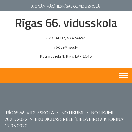
Skip
AICINĀM MĀCĪTIES RĪGAS 66. VIDUSSKOLĀ!
to
content
Rīgas 66. vidusskola
67334007, 67474496
r66vs@riga.lv
Katrīnas iela 4, Rīga, LV - 1045
RĪGAS 66. VIDUSSKOLA
>
NOTIKUMI
>
NOTIKUMI
2021/2022
>
ERUDĪCIJAS SPĒLE “LIELĀ EIROVIKTORĪNA”
17.05.2022.