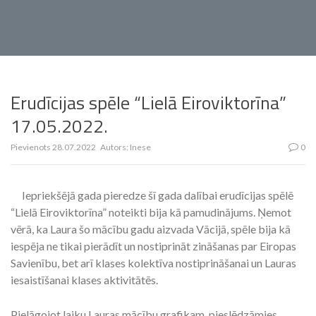
Erudīcijas spēle “Lielā Eiroviktorīna”
17.05.2022.
Pievienots
28.07.2022
Autors:
Inese
0
Iepriekšējā gada pieredze šī gada dalībai erudīcijas spēlē
“Lielā Eiroviktorīna” noteikti bija kā pamudinājums. Ņemot
vērā, ka Laura šo mācību gadu aizvada Vācijā, spēle bija kā
iespēja ne tikai pierādīt un nostiprināt zināšanas par Eiropas
Savienību, bet arī klases kolektīva nostiprināšanai un Lauras
iesaistīšanai klases aktivitātēs.
Pielāgojot laiku Lauras mācību grafikam, pieslēdzāmies