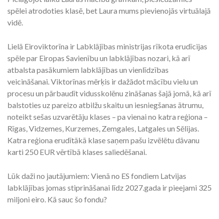
spēlei atrodoties klasē, bet Laura mums pievienojās virtuālajā
vidē.
Lielā Eiroviktorīna ir Labklājības ministrijas rīkota erudīcijas
spēle par Eiropas Savienību un labklājības nozari, kā arī
atbalsta pasākumiem labklājības un vienlīdzības
veicināšanai. Viktorīnas mērķis ir dažādot mācību vielu un
procesu un pārbaudīt vidusskolēnu zināšanas šajā jomā, kā arī
balstoties uz pareizo atbilžu skaitu un iesniegšanas ātrumu,
noteikt sešas uzvarētāju klases – pa vienai no katra reģiona –
Rīgas, Vidzemes, Kurzemes, Zemgales, Latgales un Sēlijas.
Katra reģiona erudītākā klase saņem pašu izvēlētu dāvanu
karti 250 EUR vērtībā klases saliedēšanai.
Lūk daži no jautājumiem: Vienā no ES fondiem Latvijas
labklājības jomas stiprināšanai līdz 2027.gada ir pieejami 325
miljoni eiro. Kā sauc šo fondu?