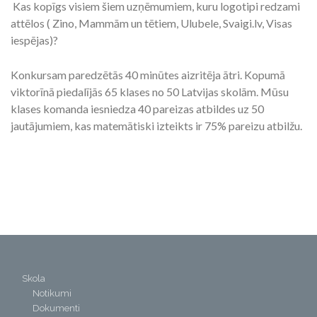
Kas kopīgs visiem šiem uzņēmumiem, kuru logotipi redzami
attēlos ( Zino, Mammām un tētiem, Ulubele, Svaigi.lv, Visas
iespējas)?
Konkursam paredzētās 40 minūtes aizritēja ātri. Kopumā
viktorīnā piedalījās 65 klases no 50 Latvijas skolām. Mūsu
klases komanda iesniedza 40 pareizas atbildes uz 50
jautājumiem, kas matemātiski izteikts ir 75% pareizu atbilžu.
Skola
Notikumi
Dokumenti