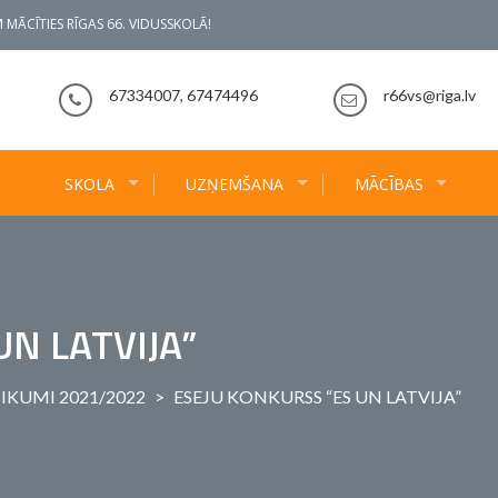
 MĀCĪTIES RĪGAS 66. VIDUSSKOLĀ!
67334007, 67474496
r66vs@riga.lv
SKOLA
UZŅEMŠANA
MĀCĪBAS
UN LATVIJA”
IKUMI 2021/2022
>
ESEJU KONKURSS “ES UN LATVIJA”