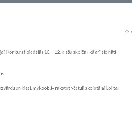
”. Konkursā piedalās 10. – 12. klašu skolēni, kā arī aicināti
is.
zvārdu un klasi, mykoob.lv rakstot vēstuli skolotājai Lolitai