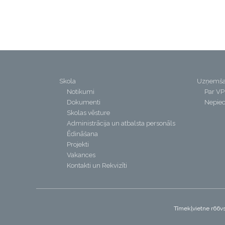
Skola
Uzņemš
Notikumi
Par V
Dokumenti
Nepiec
Skolas vēsture
Administrācija un atbalsta personāls
Ēdināšana
Projekti
Vakances
Kontakti un Rekvizīti
Tīmekļvietne r66vs.