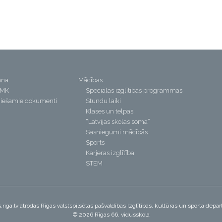
ana
Mācības
PMK
Speciālās izglītības programmas
iešamie dokumenti
Stundu laiki
Klases un telpas
“Latvijas skolas soma”
Sasniegumi mācībās
Sports
Karjeras izglītība
STEM
riga.lv atrodas Rīgas valstspilsētas pašvaldības Izglītības, kultūras un sporta dep
© 2026 Rīgas 66. vidusskola