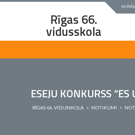
Skip
AICINĀM
to
Rīgas 66.
content
vidusskola
ESEJU KONKURSS “ES 
RĪGAS 66. VIDUSSKOLA
>
NOTIKUMI
>
NOT