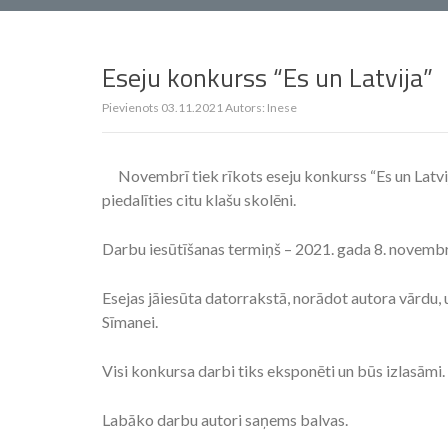
Eseju konkurss “Es un Latvija”
Pievienots
03.11.2021
Autors:
Inese
Novembrī tiek rīkots eseju konkurss “Es un Latvija
piedalīties citu klašu skolēni.
Darbu iesūtīšanas termiņš – 2021. gada 8. novembr
Esejas jāiesūta datorrakstā, norādot autora vārdu, u
Sīmanei.
Visi konkursa darbi tiks eksponēti un būs izlasāmi.
Labāko darbu autori saņems balvas.