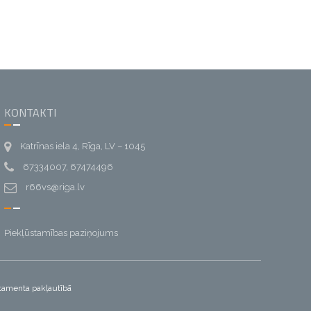
KONTAKTI
Katrīnas iela 4, Rīga, LV – 1045
67334007, 67474496
r66vs@riga.lv
Piekļūstamības paziņojums
artamenta pakļautībā