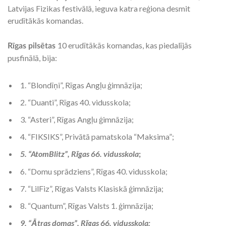
Latvijas Fizikas festivālā, ieguva katra reģiona desmit
erudītākās komandas.
10 erudītākās komandas, kas piedalījās
Rīgas pilsētas
pusfinālā, bija:
1. “Blondīņi”, Rīgas Angļu ģimnāzija;
2. “Duanti”, Rīgas 40. vidusskola;
3. “Asteri”, Rīgas Angļu ģimnāzija;
4. “FIKSIKS”, Privātā pamatskola “Maksima”;
5. “AtomBlitz”, Rīgas 66. vidusskola
;
6. “Domu sprādziens”, Rīgas 40. vidusskola;
7. “LilFiz”, Rīgas Valsts Klasiskā ģimnāzija;
8. “Quantum”, Rīgas Valsts 1. ģimnāzija;
9. “Ātras domas”, Rīgas 66. vidusskola;