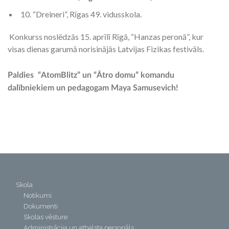
10. “Dreineri”, Rīgas 49. vidusskola.
Konkurss noslēdzās 15. aprīlī Rīgā, “Hanzas peronā”, kur
visas dienas garumā norisinājās Latvijas Fizikas festivāls.
Paldies
“AtomBlitz” un “Ātro domu” komandu
dalībniekiem un pedagogam Maya Samusevich!
Skola
Notikumi
Dokumenti
Skolas vēsture
Administrācija un atbalsta personāls