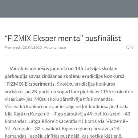
“FIZMIX Eksperimenta” pusfinālisti
Pievienots
20.04.2023
Autors:
Inese
0
Vairākus mēnešus jaunieši no 145 Latvijas skolām
pārbaudīja savas zināšanas skolēnu erudīcijas konkursā
Skolēnu erudīcijas konkurss
“FIZMIX Eksperiments.
norisinās jau 28. gadu, un šogad tam pieteicās 1155 skolēni no
visas Latvijas. Mūsu skolu pārstāvēja trīs komandas.
Vissīvākā konkurence par iespēju iekļūt konkursa pusfinālā
bija Rīgā un Kurzemē – Rīgu pārstāvēja 49, bet Kurzemi – 48
komandas. Latgalē šoreiz sacentās 41 komanda, Vidzemē –
37, Zemgalē – 32, savukārt Rīgas reģionu pārstāvēja 24
komandas. Iespēju cīnīties pusfinālā, kas notika klātienē,