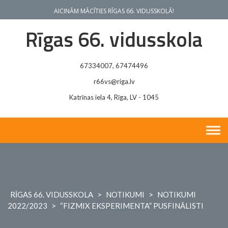
Skip
AICINĀM MĀCĪTIES RĪGAS 66. VIDUSSKOLĀ!
to
content
Rīgas 66. vidusskola
67334007, 67474496
r66vs@riga.lv
Katrīnas iela 4, Rīga, LV - 1045
RĪGAS 66. VIDUSSKOLA
>
NOTIKUMI
>
NOTIKUMI
2022/2023
>
“FIZMIX EKSPERIMENTA” PUSFINĀLISTI