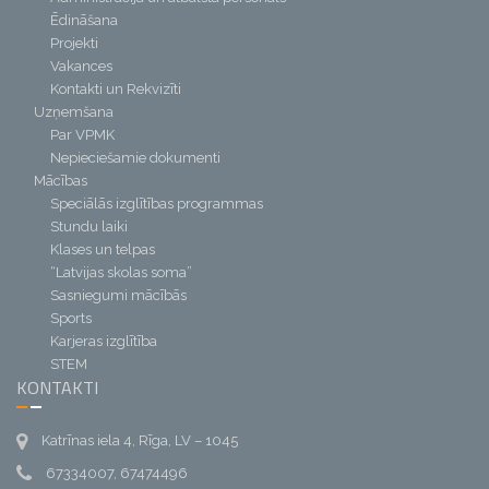
Ēdināšana
Projekti
Vakances
Kontakti un Rekvizīti
Uzņemšana
Par VPMK
Nepieciešamie dokumenti
Mācības
Speciālās izglītības programmas
Stundu laiki
Klases un telpas
“Latvijas skolas soma”
Sasniegumi mācībās
Sports
Karjeras izglītība
STEM
KONTAKTI
Katrīnas iela 4, Rīga, LV – 1045
67334007, 67474496