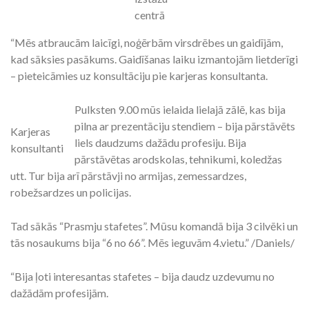
centrā
“Mēs atbraucām laicīgi, noģērbām virsdrēbes un gaidījām,
kad sāksies pasākums. Gaidīšanas laiku izmantojām lietderīgi
– pieteicāmies uz konsultāciju pie karjeras konsultanta.
Pulksten 9.00 mūs ielaida lielajā zālē, kas bija
pilna ar prezentāciju stendiem – bija pārstāvēts
Karjeras
liels daudzums dažādu profesiju. Bija
konsultanti
pārstāvētas arodskolas, tehnikumi, koledžas
utt. Tur bija arī pārstāvji no armijas, zemessardzes,
robežsardzes un policijas.
Tad sākās “Prasmju stafetes”. Mūsu komandā bija 3 cilvēki un
tās nosaukums bija “6 no 66”. Mēs ieguvām 4.vietu.” /Daniels/
“Bija ļoti interesantas stafetes – bija daudz uzdevumu no
dažādām profesijām.