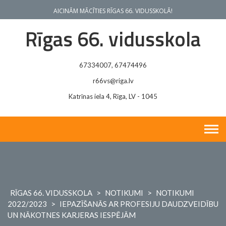
Skip
AICINĀM MĀCĪTIES RĪGAS 66. VIDUSSKOLĀ!
to
content
Rīgas 66. vidusskola
67334007, 67474496
r66vs@riga.lv
Katrīnas iela 4, Rīga, LV - 1045
RĪGAS 66. VIDUSSKOLA
>
NOTIKUMI
>
NOTIKUMI
2022/2023
>
IEPAZĪŠANĀS AR PROFESIJU DAUDZVEIDĪBU
UN NĀKOTNES KARJERAS IESPĒJĀM