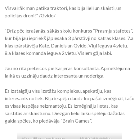
Visvairāk man patika traktori, kas bija lieli un skaisti, un
policijas droni!” /Gvido/
“Drīz pēc ierašanās, sākās skolu konkurss “Prasmju stafetes”,
kur bija jau iepriekš jāpiesaka 3 pārstāvji no katras klases. 7.a
klasi pārstāvēja Kate, Daniels un Gvido. Viņi ieguva 4.vietu.
8.a klases komanda ieguva 2.vietu. Visiem gāja labi.
Jau no rīta pieteicos pie karjeras konsultanta. Apmeklējuma
laikā es uzzināju daudz interesanta un noderīga.
Es izstaigāju visu izstāžu kompleksu, apskatīju, kas
interesants notiek. Bija iespēja daudz ko pašai izmēģināt, taču
es visas iespējas neizmantoju. Es izmēģināju lietas, kas
saistītas ar skaistumu. Diezgan lielu laiku spēlēju dažādas
galda spēles, ko piedāvāja “Brain Games”.