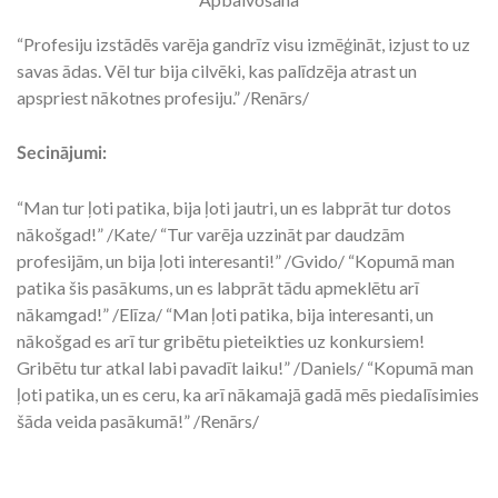
“Profesiju izstādēs varēja gandrīz visu izmēģināt, izjust to uz
savas ādas. Vēl tur bija cilvēki, kas palīdzēja atrast un
apspriest nākotnes profesiju.” /Renārs/
Secinājumi:
“Man tur ļoti patika, bija ļoti jautri, un es labprāt tur dotos
nākošgad!” /Kate/ “Tur varēja uzzināt par daudzām
profesijām, un bija ļoti interesanti!” /Gvido/ “Kopumā man
patika šis pasākums, un es labprāt tādu apmeklētu arī
nākamgad!” /Elīza/ “Man ļoti patika, bija interesanti, un
nākošgad es arī tur gribētu pieteikties uz konkursiem!
Gribētu tur atkal labi pavadīt laiku!” /Daniels/ “Kopumā man
ļoti patika, un es ceru, ka arī nākamajā gadā mēs piedalīsimies
šāda veida pasākumā!” /Renārs/