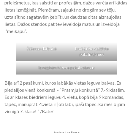
priekšmetus, kas saistīti ar profesijām, dažos varēja arī kādas
lietas izmēģināt. Piemēram, sajaukt no drogām sev tēju,
uztaisīt no sagatavēm ķeblīti, un daudzas citas aizraujošas
lietas. Dažos stendos pat tev ieveidoja matus un izveidoja
“meikapu”.
Šūšanas darbnīcā
Izmēģinām vizāžista
pakalpojumus
Izmēģinām friziera pakalpojumus
Bija arī 2 pasākumi, kuros labākās vietas ieguva balvas. Es
piedalījos vienā konkursā – “Prasmju konkursā” 7.-9.klasēm.
Es ar klases biedriem ieguvu 4. vietu, kopā bija 9 komandas,
tāpēc, manuprāt, 4.vieta ir ļoti labi, īpaši tāpēc, ka mēs bijām
vienīgā 7. klase! ” /Kate/
Apbalvošana