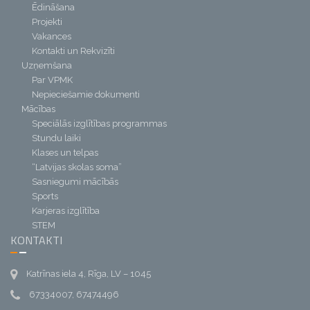
Ēdināšana
Projekti
Vakances
Kontakti un Rekvizīti
Uzņemšana
Par VPMK
Nepieciešamie dokumenti
Mācības
Speciālās izglītības programmas
Stundu laiki
Klases un telpas
“Latvijas skolas soma”
Sasniegumi mācībās
Sports
Karjeras izglītība
STEM
KONTAKTI
Katrīnas iela 4, Rīga, LV – 1045
67334007, 67474496