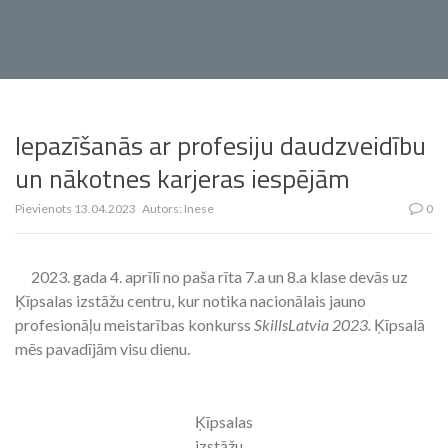
Iepazīšanās ar profesiju daudzveidību
un nākotnes karjeras iespējām
Pievienots
13.04.2023
Autors:
Inese
0
2023. gada 4. aprīlī no paša rīta 7.a un 8.a klase devās uz
Ķīpsalas izstāžu centru, kur notika nacionālais jauno
profesionāļu meistarības konkurss
SkillsLatvia 2023.
Ķīpsalā
mēs pavadījām visu dienu.
Ķīpsalas
izstāžu