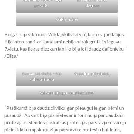
Viesmīlība – ievelc segu
Elektriskās ķēdes
pārvalkā
slēgums
Galda spēles
Beigās bija viktorīna “AtklājSkillsLatvia”, kurā es piedalījos.
Bija interesanti, arī jautājumi nebija pārāk grūti. Es ieguvu
7.vietu, kas liekas diezgan labi, jo bija ļoti daudz dalībnieku. ”
/Elīza/
Komandas darbs – top
Graudiņi, putraimiņi…
vakara frizūra
Vai varu būt par veterinārārstu?
“Pasākumā bija daudz cilvēku, gan pieaugušie, gan bērni un
pusaudži. Apkārt bija planšetes ar informāciju par daudzām
profesijām. Stendos pie katras profesijas pārstāvjiem varēja
pieiet klāt un apskatīt viņu pārstāvēto profesiju bukletus,