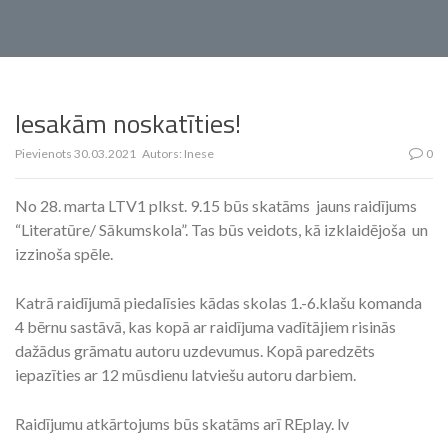
Iesakām noskatīties!
Pievienots
30.03.2021
Autors:
Inese
0
No 28. marta LTV1 plkst. 9.15 būs skatāms jauns raidījums
“Literatūre/ Sākumskola”. Tas būs veidots, kā izklaidējoša un
izzinoša spēle.
Katrā raidījumā piedalīsies kādas skolas 1.-6.klašu komanda
4 bērnu sastāvā, kas kopā ar raidījuma vadītājiem risinās
dažādus grāmatu autoru uzdevumus. Kopā paredzēts
iepazīties ar 12 mūsdienu latviešu autoru darbiem.
Raidījumu atkārtojums būs skatāms arī REplay. lv