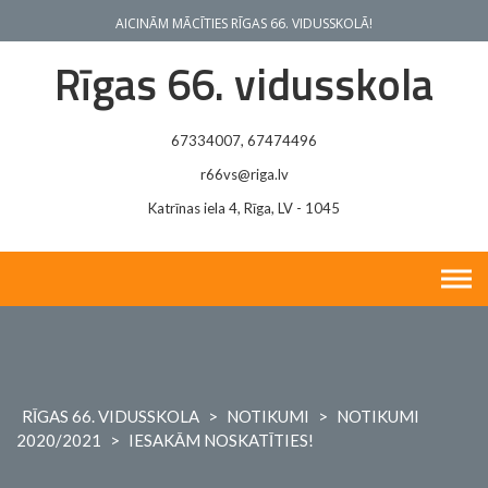
Skip
AICINĀM MĀCĪTIES RĪGAS 66. VIDUSSKOLĀ!
to
content
Rīgas 66. vidusskola
67334007, 67474496
r66vs@riga.lv
Katrīnas iela 4, Rīga, LV - 1045
RĪGAS 66. VIDUSSKOLA
>
NOTIKUMI
>
NOTIKUMI
2020/2021
>
IESAKĀM NOSKATĪTIES!