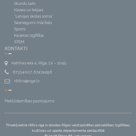
Stundu laiki
Klases un telpas
“Latvijas skolas soma”
Sasniegumi mācībās
Sports
Karjeras izglītība
STEM
KONTAKTI
Katrīnas iela 4, Rīga, LV – 1045
67334007, 67474496
r66vs@riga.lv
Piekļūstamības paziņojums
Tīmekļvietne r66vs.riga.lv atrodas Rīgas valstspilsētas pašvaldības Izglītības,
kultūras un sporta departamenta pakļautībā
© 2026 Rīgas 66. vidusskola