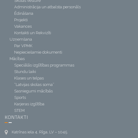
Skolas vēsture
Administrācija un atbalsta personāls
Ēdināšana
Projekti
Vakances
Kontakti un Rekvizīti
Uzņemšana
Par VPMK
Nepieciešamie dokumenti
Mācības
Speciālās izglītības programmas
Stundu laiki
Klases un telpas
“Latvijas skolas soma”
Sasniegumi mācībās
Sports
Karjeras izglītība
STEM
KONTAKTI
Katrīnas iela 4, Rīga, LV – 1045