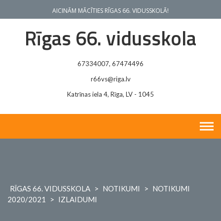
Skip
AICINĀM MĀCĪTIES RĪGAS 66. VIDUSSKOLĀ!
to
content
Rīgas 66. vidusskola
67334007, 67474496
r66vs@riga.lv
Katrīnas iela 4, Rīga, LV - 1045
RĪGAS 66. VIDUSSKOLA
>
NOTIKUMI
>
NOTIKUMI
2020/2021
>
IZLAIDUMI