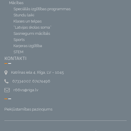
Mācības
Speciālās izglītības programmas
Stundu laiki
Klases un telpas
“Latvijas skolas soma”
Sasniegumi mācībās
Sports
Karjeras izglītība
STEM
KONTAKTI
Katrīnas iela 4, Rīga, LV – 1045
67334007, 67474496
r66vs@riga.lv
Piekļūstamības paziņojums