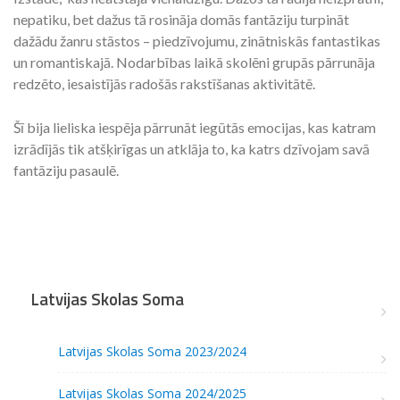
nepatiku, bet dažus tā rosināja domās fantāziju turpināt
dažādu žanru stāstos – piedzīvojumu, zinātniskās fantastikas
un romantiskajā. Nodarbības laikā skolēni grupās pārrunāja
redzēto, iesaistījās radošās rakstīšanas aktivitātē.
Šī bija lieliska iespēja pārrunāt iegūtās emocijas, kas katram
izrādījās tik atšķirīgas un atklāja to, ka katrs dzīvojam savā
fantāziju pasaulē.
Latvijas Skolas Soma
Latvijas Skolas Soma 2023/2024
Latvijas Skolas Soma 2024/2025