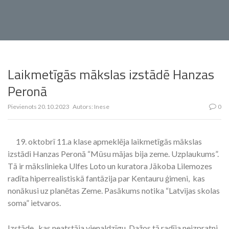
Laikmetīgās mākslas izstādē Hanzas
Peronā
Pievienots
20.10.2023
Autors:
Inese
0
19. oktobrī 11.a klase apmeklēja laikmetīgās mākslas
izstādi Hanzas Peronā “Mūsu mājas bija zeme. Uzplaukums”.
Tā ir mākslinieka Ulfes Loto un kuratora Jākoba Lilemozes
radīta hiperrealistiskā fantāzija par Kentauru ģimeni, kas
nonākusi uz planētas Zeme. Pasākums notika “Latvijas skolas
soma” ietvaros.
Izstāde, kas neatstāja vienaldzīgu. Dažos tā radīja neizpratni,