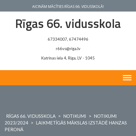
Skip
AICINĀM MĀCĪTIES RĪGAS 66. VIDUSSKOLĀ!
to
content
Rīgas 66. vidusskola
67334007, 67474496
r66vs@riga.lv
Katrīnas iela 4, Rīga, LV - 1045
RĪGAS 66. VIDUSSKOLA
>
NOTIKUMI
>
NOTIKUMI
2023/2024
>
LAIKMETĪGĀS MĀKSLAS IZSTĀDĒ HANZAS
PERONĀ