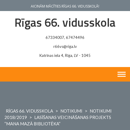
Skip
AICINĀM MĀCĪTIES RĪGAS 66. VIDUSSKOLĀ!
to
content
Rīgas 66. vidusskola
67334007, 67474496
r66vs@riga.lv
Katrīnas iela 4, Rīga, LV - 1045
RĪGAS 66. VIDUSSKOLA
>
NOTIKUMI
>
NOTIKUMI
2018/2019
>
LASĪŠANAS VEICINĀŠANAS PROJEKTS
“MANA MAZĀ BIBLIOTĒKA”