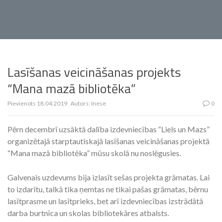
Lasīšanas veicināšanas projekts
“Mana mazā bibliotēka”
Pievienots
18.04.2019
Autors:
Inese
0
Pērn decembrī uzsāktā dalība izdevniecības “Liels un Mazs”
organizētajā starptautiskajā lasīšanas veicināšanas projektā
“Mana mazā bibliotēka” mūsu skolā nu noslēgusies.
Galvenais uzdevums bija izlasīt sešas projekta grāmatas. Lai
to izdarītu, talkā tika ņemtas ne tikai pašas grāmatas, bērnu
lasītprasme un lasītprieks, bet arī izdevniecības izstrādātā
darba burtnīca un skolas bibliotekāres atbalsts.