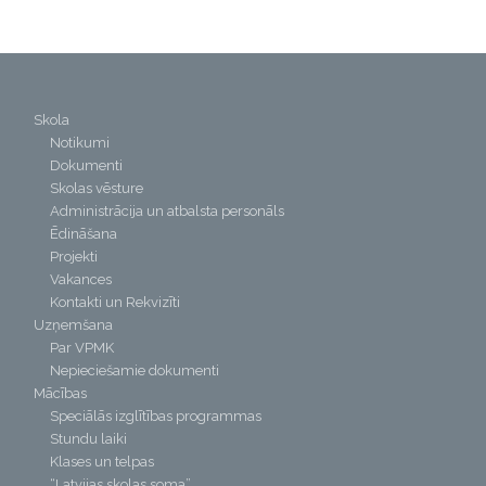
Skola
Notikumi
Dokumenti
Skolas vēsture
Administrācija un atbalsta personāls
Ēdināšana
Projekti
Vakances
Kontakti un Rekvizīti
Uzņemšana
Par VPMK
Nepieciešamie dokumenti
Mācības
Speciālās izglītības programmas
Stundu laiki
Klases un telpas
“Latvijas skolas soma”