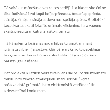
Tā vairākus mēnešus divas reizes nedēļā 1. a klases skolēni ne
tikai individuāli vai kopā lasīja grāmatas, bet arī apsprieda,
stāstīja, zīmēja, risināja uzdevumus, spēlēja spēles. Bibliotēkā
tagad var apskatīt izlasīto grāmatu vilcieniņu, kura vagonu
skaits pieauga ar katru izlasīto grāmatu.
Tā kā nolemts lasīšanas nodarbības turpināt arī maijā,
grāmatu vilcieniņa sastāvs kļūs vēl garāks, jo to papildinās
tās grāmatas, kuras bērni skolas bibliotēkā izvēlējušies
patstāvīgai lasīšanai.
Bet projektā nu atlicis vairs tikai viens darbs: bērnu izdomāto
mīklu un to zīmēto atminējumu “manuskriptu” vērst
pašizveidotā grāmatā, lai to elektroniskā veidā nosūtītu
izdevniecībai konkursam.