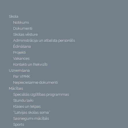
Skola
Notikumi
Dokumenti
Skolas vēsture
Administrācija un atbalsta personāls
Ēdināšana
Projekti
Vakances
Kontakti un Rekvizīti
Uzņemšana
Par VPMK
Nepieciešamie dokumenti
Mācības
Speciālās izglītības programmas
Stundu laiki
Klases un telpas
“Latvijas skolas soma”
Sasniegumi mācībās
Sports