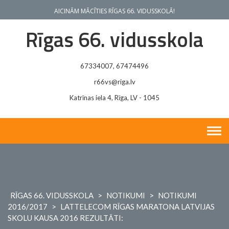
Skip
AICINĀM MĀCĪTIES RĪGAS 66. VIDUSSKOLĀ!
to
content
Rīgas 66. vidusskola
67334007, 67474496
r66vs@riga.lv
Katrīnas iela 4, Rīga, LV - 1045
RĪGAS 66. VIDUSSKOLA
>
NOTIKUMI
>
NOTIKUMI
2016/2017
>
LATTELECOM RĪGAS MARATONA LATVIJAS
SKOLU KAUSA 2016 REZULTĀTI: