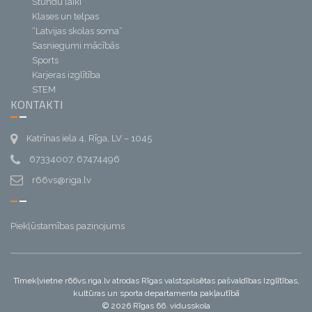
Stundu laiki
Klases un telpas
“Latvijas skolas soma”
Sasniegumi mācībās
Sports
Karjeras izglītība
STEM
KONTAKTI
Katrīnas iela 4, Rīga, LV – 1045
67334007, 67474496
r66vs@riga.lv
Piekļūstamības paziņojums
Tīmekļvietne r66vs.riga.lv atrodas Rīgas valstspilsētas pašvaldības Izglītības,
kultūras un sporta departamenta pakļautībā
© 2026 Rīgas 66. vidusskola