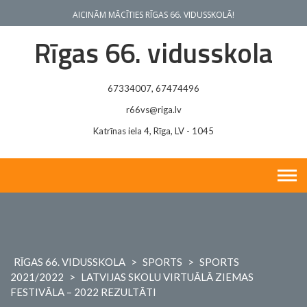
Skip
AICINĀM MĀCĪTIES RĪGAS 66. VIDUSSKOLĀ!
to
content
Rīgas 66. vidusskola
67334007, 67474496
r66vs@riga.lv
Katrīnas iela 4, Rīga, LV - 1045
RĪGAS 66. VIDUSSKOLA
>
SPORTS
>
SPORTS
2021/2022
>
LATVIJAS SKOLU VIRTUĀLĀ ZIEMAS
FESTIVĀLA – 2022 REZULTĀTI