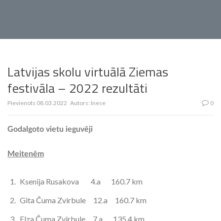
Latvijas skolu virtuālā Ziemas
festivāla – 2022 rezultāti
Pievienots
08.03.2022
Autors:
Inese
0
Godalgoto vietu ieguvēji
Meitenēm
Ksenija Rusakova 4.a 160.7 km
Gita Čuma Zvirbule 12.a 160.7 km
Elza Čuma Zvirbule 7.a 135.4 km