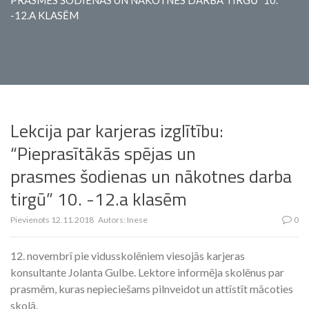
PRASMES ŠODIENAS UN NĀKOTNES DARBA TIRGŪ” 10.
-12.A KLASĒM
Lekcija par karjeras izglītību:
“Pieprasītākās spējas un
prasmes šodienas un nākotnes darba
tirgū” 10. -12.a klasēm
Pievienots
12.11.2018
Autors:
Inese
0
12. novembrī pie vidusskolēniem viesojās karjeras
konsultante Jolanta Gulbe. Lektore informēja skolēnus par
prasmēm, kuras nepieciešams pilnveidot un attīstīt mācoties
skolā.