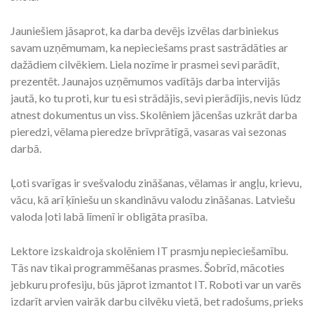
Jauniešiem jāsaprot, ka darba devējs izvēlas darbiniekus
savam uzņēmumam, ka nepieciešams prast sastrādāties ar
dažādiem cilvēkiem. Liela nozīme ir prasmei sevi parādīt,
prezentēt. Jaunajos uzņēmumos vadītājs darba intervijās
jautā, ko tu proti, kur tu esi strādājis, sevi pierādījis, nevis lūdz
atnest dokumentus un viss. Skolēniem jācenšas uzkrāt darba
pieredzi, vēlama pieredze brīvprātīgā, vasaras vai sezonas
darbā.
Ļoti svarīgas ir svešvalodu zināšanas, vēlamas ir angļu, krievu,
vācu, kā arī ķīniešu un skandināvu valodu zināšanas. Latviešu
valoda ļoti labā līmenī ir obligāta prasība.
Lektore izskaidroja skolēniem IT prasmju nepieciešamību.
Tās nav tikai programmēšanas prasmes. Šobrīd, mācoties
jebkuru profesiju, būs jāprot izmantot IT. Roboti var un varēs
izdarīt arvien vairāk darbu cilvēku vietā, bet radošums, prieks