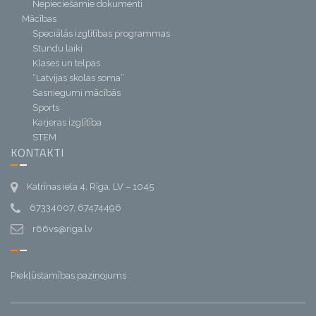
Nepieciešamie dokumenti
Mācības
Speciālās izglītības programmas
Stundu laiki
Klases un telpas
“Latvijas skolas soma”
Sasniegumi mācībās
Sports
Karjeras izglītība
STEM
KONTAKTI
Katrīnas iela 4, Rīga, LV – 1045
67334007, 67474496
r66vs@riga.lv
Piekļūstamības paziņojums