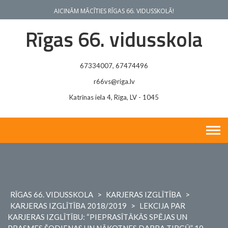
Skip
AICINĀM MĀCĪTIES RĪGAS 66. VIDUSSKOLĀ!
to
content
Rīgas 66. vidusskola
67334007, 67474496
r66vs@riga.lv
Katrīnas iela 4, Rīga, LV - 1045
RĪGAS 66. VIDUSSKOLA
>
KARJERAS IZGLĪTĪBA
>
KARJERAS IZGLĪTĪBA 2018/2019
>
LEKCIJA PAR
KARJERAS IZGLĪTĪBU: “PIEPRASĪTĀKĀS SPĒJAS UN