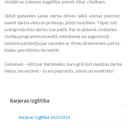
strādāt un izdomas bagātība piemīt tikai cilvēkam.
Jābūt gataviem savas darba dzīves laikā vismaz piecreiz
mainīt darba vietu un profesiju, jābūt mobiliem. Tāpēc ļoti
svarīgi mācīties darbu, kas patīk. Par to jādomā, izvēloties
studiju programmu koledžā, tehnikumā vai augstskolā.
Lektore pastāstīja par sarunām ar firmu direktoriem, pat to,
kādus speciālistus tie meklē.
Galvenais – kļūt par darbinieku, kuru grib ļoti daudzas darba
vietas, tas nozīmē – tu esi pieprasīts, zinošs un novērtēts!
Karjeras Izglītība
Karjeras Izglītība 2023/2024